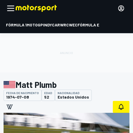
FÓRMULA 1
MOTOGP
INDYCAR
WRC
WEC
FÓRMULA E
Matt Plumb
FECHA DE NACIMIENTO
EDAD
NACIONALIDAD
1974-07-08
52
Estados Unidos