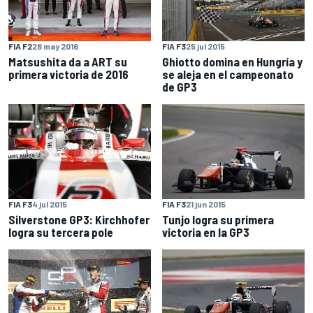
FIA F2
28 may 2016
FIA F3
25 jul 2015
Matsushita da a ART su
Ghiotto domina en Hungría y
primera victoria de 2016
se aleja en el campeonato
de GP3
FIA F3
4 jul 2015
FIA F3
21 jun 2015
Silverstone GP3: Kirchhofer
Tunjo logra su primera
logra su tercera pole
victoria en la GP3