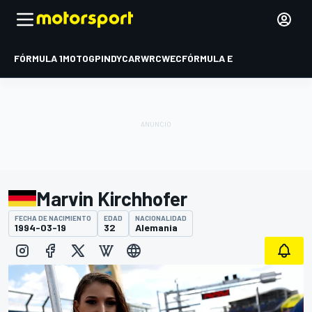
FÓRMULA 1
MOTOGP
INDYCAR
WRC
WEC
FÓRMULA E
Marvin Kirchhofer
FECHA DE NACIMIENTO
EDAD
NACIONALIDAD
1994-03-19
32
Alemania