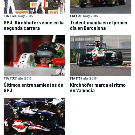
FIA F3
10 may 2015
FIA F3
8 may 2015
GP3: Kirchhofer vence en la
Trident manda en el primer
segunda carrera
día en Barcelona
FIA F3
21 abr 2015
FIA F3
9 abr 2015
Últimos entrenamientos de
Kirchhöfer marca el ritmo
GP3
en Valencia