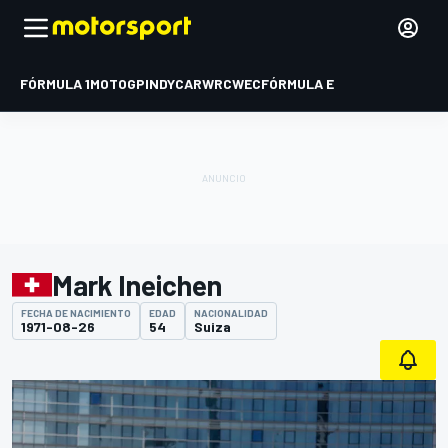
FÓRMULA 1
MOTOGP
INDYCAR
WRC
WEC
FÓRMULA E
Mark Ineichen
FECHA DE NACIMIENTO
EDAD
NACIONALIDAD
1971-08-26
54
Suiza