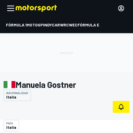
FÓRMULA 1
MOTOGP
INDYCAR
WRC
WEC
FÓRMULA E
Manuela Gostner
NACIONALIDAD
Italia
PAÍS
Italia