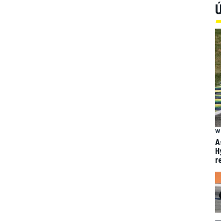
Ú
W
A
H
r