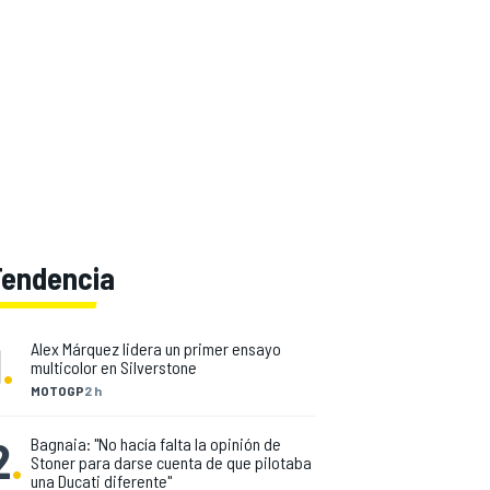
Tendencia
1
.
Alex Márquez lidera un primer ensayo
multicolor en Silverstone
MOTOGP
2 h
2
.
Bagnaia: "No hacía falta la opinión de
Stoner para darse cuenta de que pilotaba
una Ducati diferente"