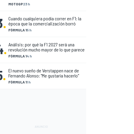
MOTOGP
23 h
3
.
Cuando cualquiera podía correr en F1: la
época que la comercialización borró
FÓRMULA 1
5 h
4
.
Análisis: por qué la F1 2027 será una
revolución mucho mayor de lo que parece
FÓRMULA 1
4 h
5
.
El nuevo sueño de Verstappen nace de
Fernando Alonso: "Me gustaría hacerlo"
FÓRMULA 1
1 h