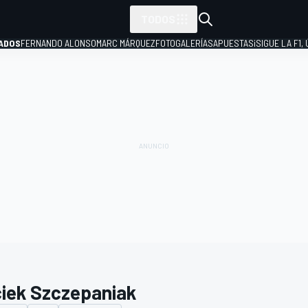
TODOS
ADOS
FERNANDO ALONSO
MARC MÁRQUEZ
FOTOGALERÍAS
APUESTAS
¡SIGUE LA F1,
P
iek Szczepaniak