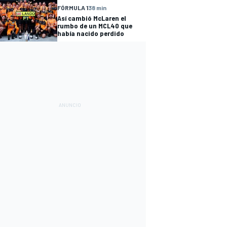
FÓRMULA 1
38 min
Así cambió McLaren el
rumbo de un MCL40 que
había nacido perdido