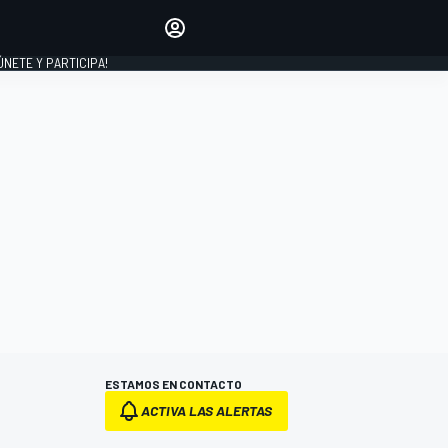
Haz que tu voz se escuche
comentando los artículos
 ÚNETE Y PARTICIPA!
INICIAR SESIÓN
EDICIÓN
ESPAÑA
ESTAMOS EN CONTACTO
ACTIVA LAS ALERTAS