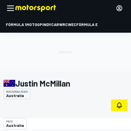
FÓRMULA 1
MOTOGP
INDYCAR
WRC
WEC
FÓRMULA E
Justin McMillan
NACIONALIDAD
Australia
PAÍS
Australia