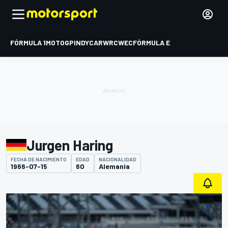
FÓRMULA 1
MOTOGP
INDYCAR
WRC
WEC
FÓRMULA E
Jurgen Haring
FECHA DE NACIMIENTO
EDAD
NACIONALIDAD
1966-07-15
60
Alemania