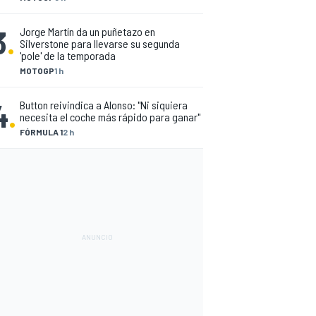
3
.
Jorge Martín da un puñetazo en
Silverstone para llevarse su segunda
'pole' de la temporada
MOTOGP
1 h
4
.
Button reivindica a Alonso: "Ni siquiera
necesita el coche más rápido para ganar"
FÓRMULA 1
2 h