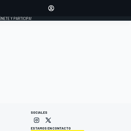
Haz que tu voz se escuche
comentando los artículos
 ÚNETE Y PARTICIPA!
INICIAR SESIÓN
EDICIÓN
ESPAÑA
SOCIALES
ESTAMOS EN CONTACTO