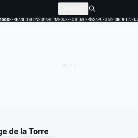
TODOS
ADOS
FERNANDO ALONSO
MARC MÁRQUEZ
FOTOGALERÍAS
APUESTAS
¡SIGUE LA F1,
P
ge de la Torre