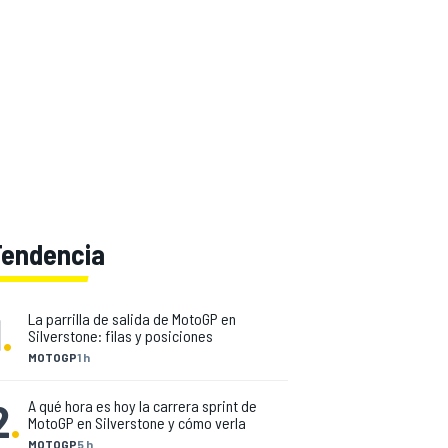
Tendencia
1
.
La parrilla de salida de MotoGP en
Silverstone: filas y posiciones
MOTOGP
1 h
2
.
A qué hora es hoy la carrera sprint de
MotoGP en Silverstone y cómo verla
MOTOGP
5 h