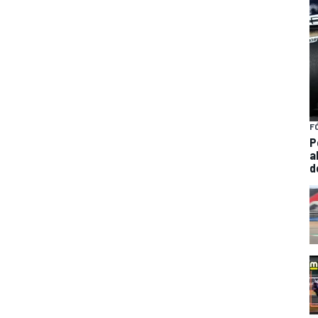
F
P
a
d