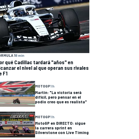
ÓRMULA 1
8 min
or qué Cadillac tardará "años" en
lcanzar el nivel al que operan sus rivales
e F1
MOTOGP
1 h
Martin: "La victoria será
difícil, pero pensar en el
podio creo que es realista"
MOTOGP
1 h
MotoGP en DIRECTO: sigue
la carrera sprint en
Silverstone con Live Timing