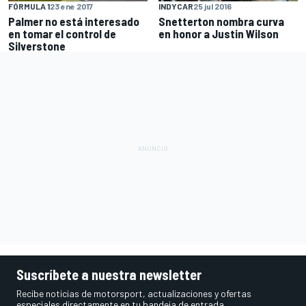
FÓRMULA 1
23 ene 2017
INDYCAR
25 jul 2016
Palmer no está interesado
Snetterton nombra curva
en tomar el control de
en honor a Justin Wilson
Silverstone
Suscríbete a nuestra newsletter
Recibe noticias de motorsport, actualizaciones y ofertas
especiales directamente en tu bandeja de entrada.