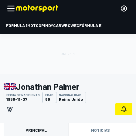
FÓRMULA 1
MOTOGP
INDYCAR
WRC
WEC
FÓRMULA E
Jonathan Palmer
FECHA DE NACIMIENTO
EDAD
NACIONALIDAD
1956-11-07
69
Reino Unido
PRINCIPAL
NOTICIAS