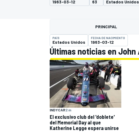
1963-03-12
63
Estados Unidos
INDYCAR
WRC
PRINCIPAL
PAÍS
FECHA DE NACIMIENTO
Estados Unidos
1963-03-12
Últimas noticias en John 
WEC
FÓRMULA E
INDYCAR
2 m
El exclusivo club del 'doblete'
del Memorial Day al que
Katherine Legge espera unirse