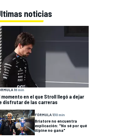
ltimas noticias
ÓRMULA 1
8 min
l momento en el que Stroll llegó a dejar
e disfrutar de las carreras
FÓRMULA 1
30 min
Briatore no encuentra
explicación: "No sé por qué
Alpine no gana"