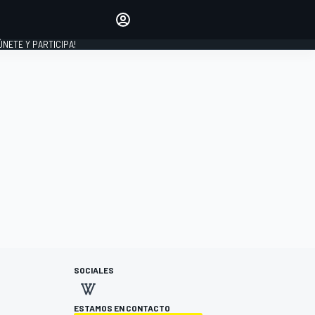
Haz que tu voz se escuche
comentando los artículos
 ÚNETE Y PARTICIPA!
INICIAR SESIÓN
EDICIÓN
ESPAÑA
SOCIALES
ESTAMOS EN CONTACTO