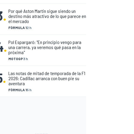
3
.
Por qué Aston Martin sigue siendo un
destino más atractivo de lo que parece en
el mercado
FÓRMULA 1
2 h
4
.
Pol Espargaró: "En principio vengo para
una carrera, ya veremos qué pasa en la
próxima"
MOTOGP
3 h
5
.
Las notas de mitad de temporada de la F1
2026: Cadillac arranca con buen pie su
aventura
FÓRMULA 1
5 h