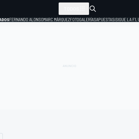
TODOS
ADOS
FERNANDO ALONSO
MARC MÁRQUEZ
FOTOGALERÍAS
APUESTAS
¡SIGUE LA F1,
P