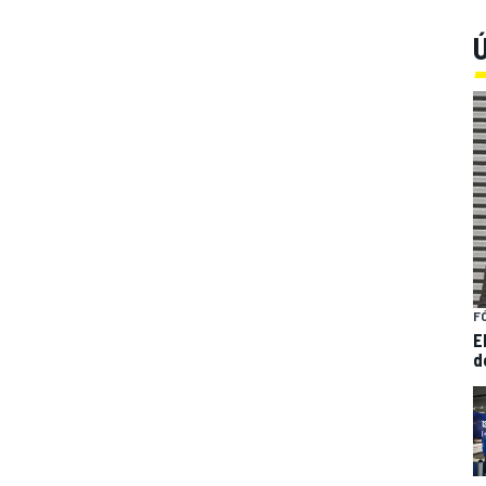
Ú
F
E
d