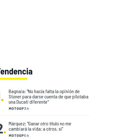
Tendencia
1
.
Bagnaia: "No hacía falta la opinión de
Stoner para darse cuenta de que pilotaba
una Ducati diferente"
MOTOGP
3 h
2
.
Márquez: "Ganar otro título no me
cambiará la vida; a otros, sí"
MOTOGP
5 h