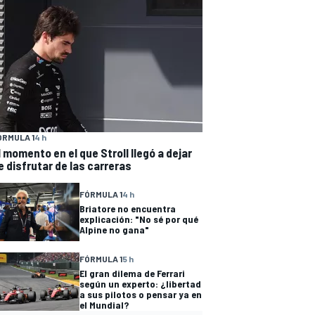
ÓRMULA 1
4 h
l momento en el que Stroll llegó a dejar
e disfrutar de las carreras
FÓRMULA 1
4 h
Briatore no encuentra
explicación: "No sé por qué
Alpine no gana"
FÓRMULA 1
5 h
El gran dilema de Ferrari
según un experto: ¿libertad
a sus pilotos o pensar ya en
el Mundial?