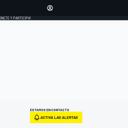
Haz que tu voz se escuche
comentando los artículos
 ÚNETE Y PARTICIPA!
INICIAR SESIÓN
EDICIÓN
ESPAÑA
ESTAMOS EN CONTACTO
ACTIVA LAS ALERTAS