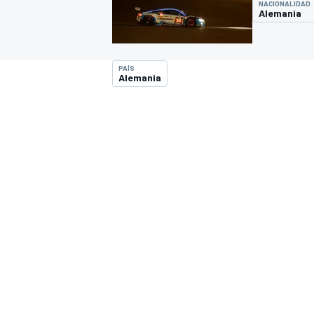
NACIONALIDAD
Alemania
INDYCAR
WRC
PAÍS
Alemania
WEC
FÓRMULA E