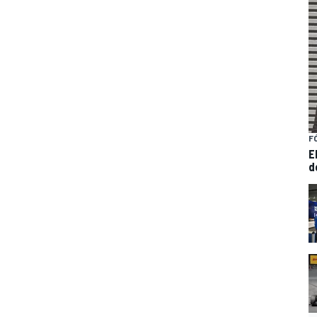
F
E
d