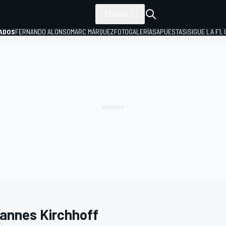
TODOS
ADOS
FERNANDO ALONSO
MARC MÁRQUEZ
FOTOGALERÍAS
APUESTAS
¡SIGUE LA F1,
P
annes Kirchhoff