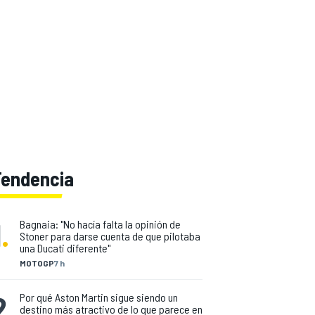
Tendencia
1
.
Bagnaia: "No hacía falta la opinión de
Stoner para darse cuenta de que pilotaba
una Ducati diferente"
MOTOGP
7 h
2
.
Por qué Aston Martin sigue siendo un
destino más atractivo de lo que parece en