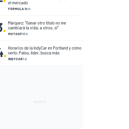
el mercado
FÓRMULA 1
6 h
3
.
Márquez: "Ganar otro título no me
cambiará la vida; a otros, sí"
MOTOGP
10 h
4
.
Horarios de la IndyCar en Portland y cómo
verlo: Palou, líder, busca más
INDYCAR
1 d