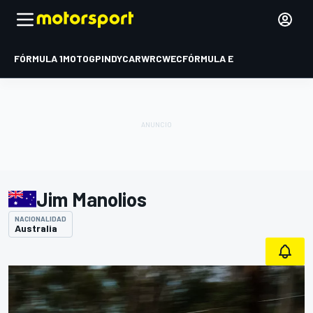
FÓRMULA 1
MOTOGP
INDYCAR
WRC
WEC
FÓRMULA E
Jim Manolios
NACIONALIDAD
Australia