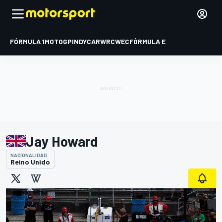
FÓRMULA 1
MOTOGP
INDYCAR
WRC
WEC
FÓRMULA E
Jay Howard
NACIONALIDAD
Reino Unido