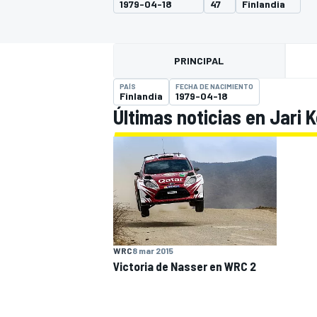
1979-04-18
47
Finlandia
INDYCAR
WRC
PRINCIPAL
PAÍS
FECHA DE NACIMIENTO
Finlandia
1979-04-18
Últimas noticias en Jari
WEC
FÓRMULA E
WRC
8 mar 2015
Victoria de Nasser en WRC 2