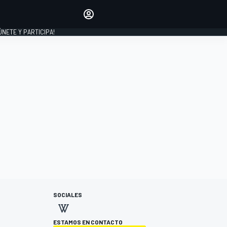
Haz que tu voz se escuche
comentando los artículos
 ÚNETE Y PARTICIPA!
INICIAR SESIÓN
EDICIÓN
ESPAÑA
SOCIALES
ESTAMOS EN CONTACTO