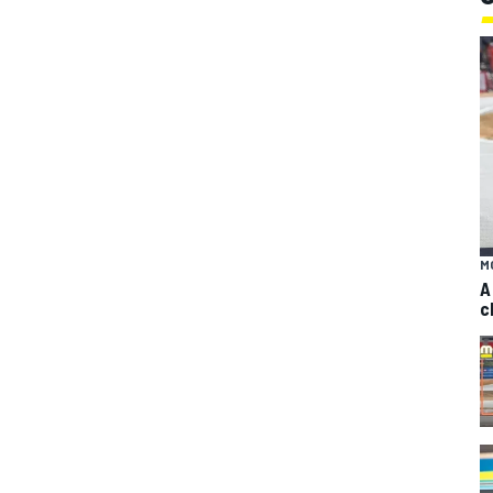
M
A
c