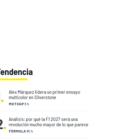
Tendencia
1
.
Alex Márquez lidera un primer ensayo
multicolor en Silverstone
MOTOGP
3 h
2
.
Análisis: por qué la F1 2027 será una
revolución mucho mayor de lo que parece
FÓRMULA 1
5 h