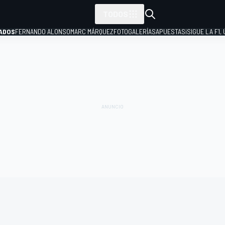
TODOS
ADOS
FERNANDO ALONSO
MARC MÁRQUEZ
FOTOGALERÍAS
APUESTAS
¡SIGUE LA F1,
P