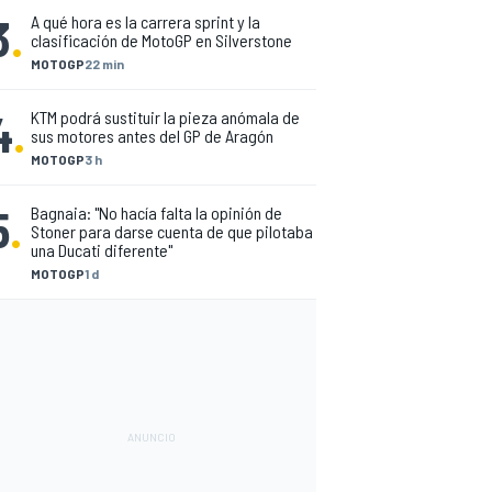
3
.
A qué hora es la carrera sprint y la
clasificación de MotoGP en Silverstone
MOTOGP
22 min
4
.
KTM podrá sustituir la pieza anómala de
sus motores antes del GP de Aragón
MOTOGP
3 h
5
.
Bagnaia: "No hacía falta la opinión de
Stoner para darse cuenta de que pilotaba
una Ducati diferente"
MOTOGP
1 d