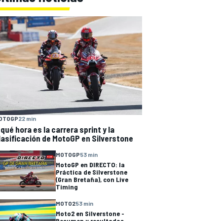
OTOGP
22 min
 qué hora es la carrera sprint y la
lasificación de MotoGP en Silverstone
MOTOGP
53 min
MotoGP en DIRECTO: la
Práctica de Silverstone
(Gran Bretaña), con Live
Timing
MOTO2
53 min
Moto2 en Silverstone -
Resumen y resultados -