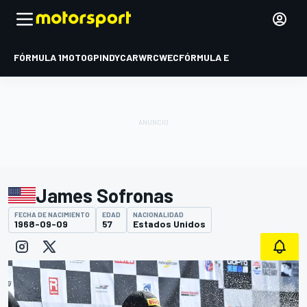
FÓRMULA 1
MOTOGP
INDYCAR
WRC
WEC
FÓRMULA E
James Sofronas
FECHA DE NACIMIENTO
EDAD
NACIONALIDAD
1968-09-09
57
Estados Unidos