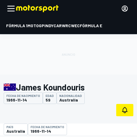
FÓRMULA 1
MOTOGP
INDYCAR
WRC
WEC
FÓRMULA E
James Koundouris
FECHA DE NACIMIENTO
EDAD
NACIONALIDAD
1966-11-14
59
Australia
PAÍS
FECHA DE NACIMIENTO
Australia
1966-11-14