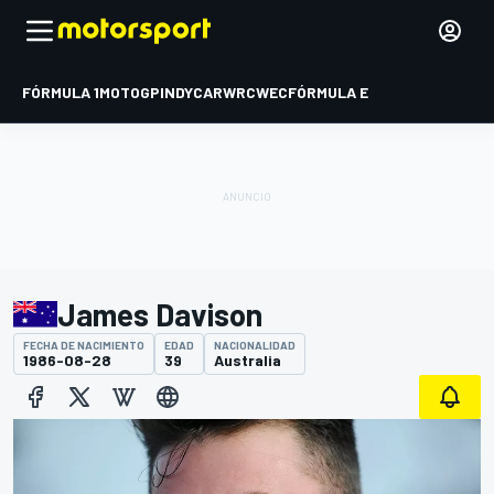
FÓRMULA 1
MOTOGP
INDYCAR
WRC
WEC
FÓRMULA E
James Davison
FECHA DE NACIMIENTO
EDAD
NACIONALIDAD
1986-08-28
39
Australia