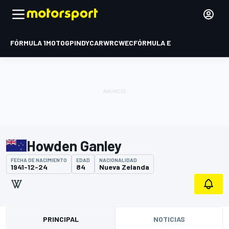
FÓRMULA 1
MOTOGP
INDYCAR
WRC
WEC
FÓRMULA E
Howden Ganley
FECHA DE NACIMIENTO
EDAD
NACIONALIDAD
1941-12-24
84
Nueva Zelanda
PRINCIPAL
NOTICIAS