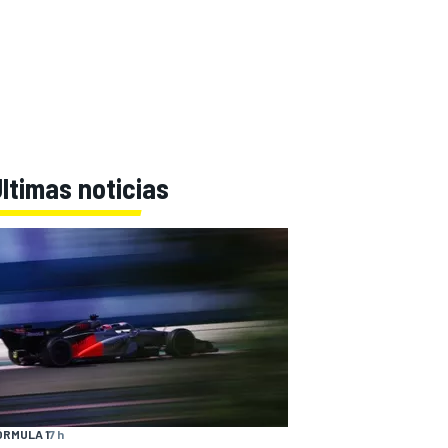
ltimas noticias
ÓRMULA 1
7 h