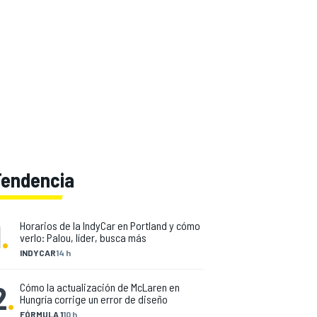
Tendencia
1
.
Horarios de la IndyCar en Portland y cómo
verlo: Palou, líder, busca más
INDYCAR
14 h
2
.
Cómo la actualización de McLaren en
Hungría corrige un error de diseño
FÓRMULA 1
10 h