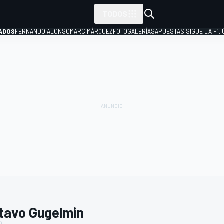
TODOS
ADOS
FERNANDO ALONSO
MARC MÁRQUEZ
FOTOGALERÍAS
APUESTAS
¡SIGUE LA F1,
P
tavo Gugelmin