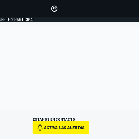
Haz que tu voz se escuche
comentando los artículos
 ÚNETE Y PARTICIPA!
INICIAR SESIÓN
EDICIÓN
ESPAÑA
ESTAMOS EN CONTACTO
ACTIVA LAS ALERTAS