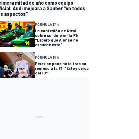
rimera mitad de año como equipo
ficial: Audi mejoara a Sauber "en todos
os aspectos"
FÓRMULA 1
7 h
La confesión de Stroll
sobre su ídolo en la F1:
"Espero que Alonso no
escuche esto"
FÓRMULA 1
8 h
Pérez se pone nota tras su
regreso a la F1: "Estoy cerca
del 10"