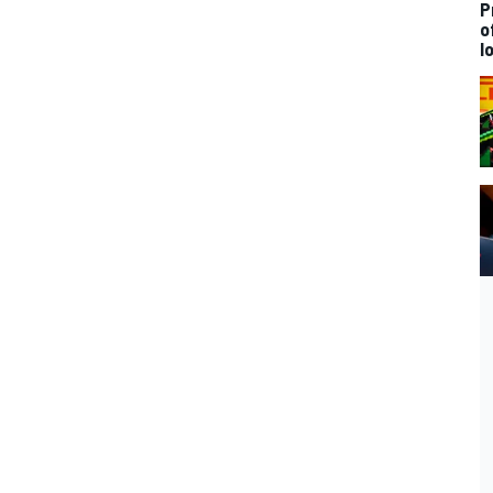
P
o
l