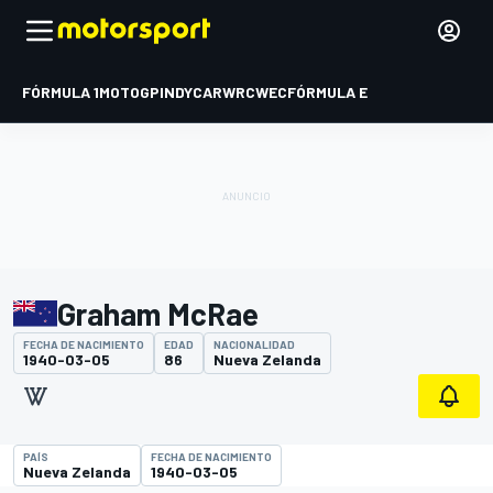
FÓRMULA 1
MOTOGP
INDYCAR
WRC
WEC
FÓRMULA E
Graham McRae
FECHA DE NACIMIENTO
EDAD
NACIONALIDAD
1940-03-05
86
Nueva Zelanda
PAÍS
FECHA DE NACIMIENTO
Nueva Zelanda
1940-03-05