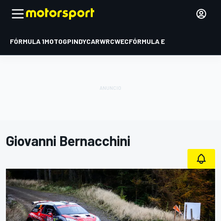
FÓRMULA 1
MOTOGP
INDYCAR
WRC
WEC
FÓRMULA E
Giovanni Bernacchini