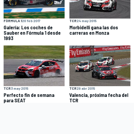
TCR
24 may 2015
FÓRMULA 1
20 feb 2017
Morbidelli gana las dos
Galería: Los coches de
carreras en Monza
Sauber en Fórmula 1 desde
1993
TCR
3 may 2015
TCR
29 abr 2015
Perfecto fin de semana
Valencia, próxima fecha del
para SEAT
TCR