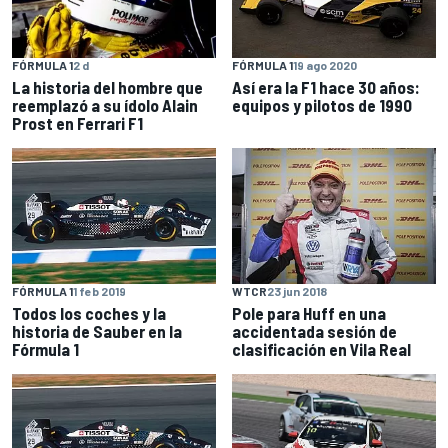
FÓRMULA 1
2 d
FÓRMULA 1
19 ago 2020
La historia del hombre que
Así era la F1 hace 30 años:
reemplazó a su ídolo Alain
equipos y pilotos de 1990
Prost en Ferrari F1
FÓRMULA 1
1 feb 2019
WTCR
23 jun 2018
Todos los coches y la
Pole para Huff en una
historia de Sauber en la
accidentada sesión de
Fórmula 1
clasificación en Vila Real