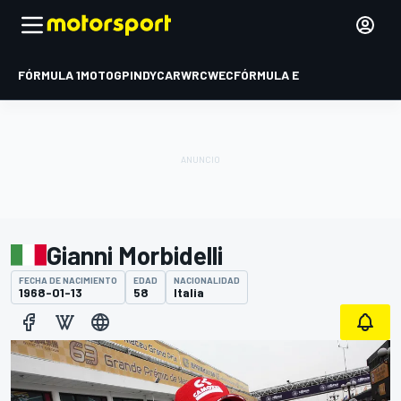
FÓRMULA 1
MOTOGP
INDYCAR
WRC
WEC
FÓRMULA E
Gianni Morbidelli
FECHA DE NACIMIENTO
EDAD
NACIONALIDAD
1968-01-13
58
Italia