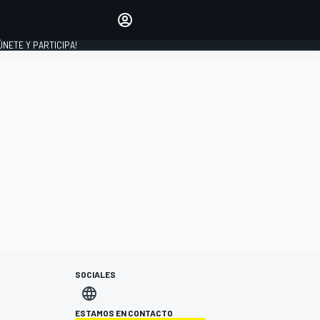
Haz que tu voz se escuche
comentando los artículos
 ÚNETE Y PARTICIPA!
INICIAR SESIÓN
EDICIÓN
ESPAÑA
SOCIALES
ESTAMOS EN CONTACTO