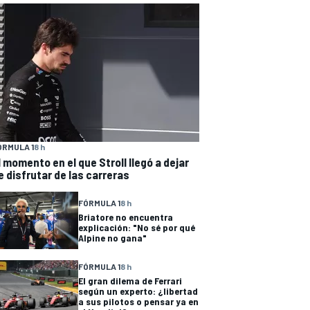
ÓRMULA 1
8 h
l momento en el que Stroll llegó a dejar
e disfrutar de las carreras
FÓRMULA 1
8 h
Briatore no encuentra
explicación: "No sé por qué
Alpine no gana"
FÓRMULA 1
8 h
El gran dilema de Ferrari
según un experto: ¿libertad
a sus pilotos o pensar ya en