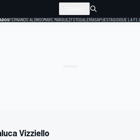
TODOS
ADOS
FERNANDO ALONSO
MARC MÁRQUEZ
FOTOGALERÍAS
APUESTAS
¡SIGUE LA F1,
P
luca Vizziello