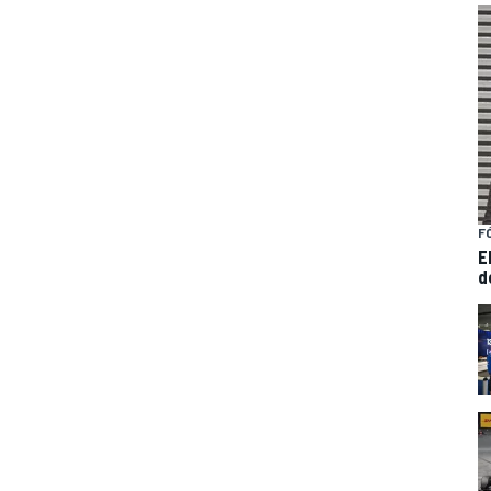
F
E
d