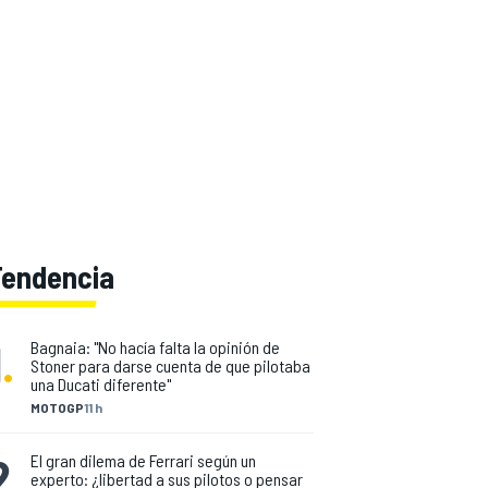
Tendencia
1
.
Bagnaia: "No hacía falta la opinión de
Stoner para darse cuenta de que pilotaba
una Ducati diferente"
MOTOGP
11 h
2
.
El gran dilema de Ferrari según un
experto: ¿libertad a sus pilotos o pensar