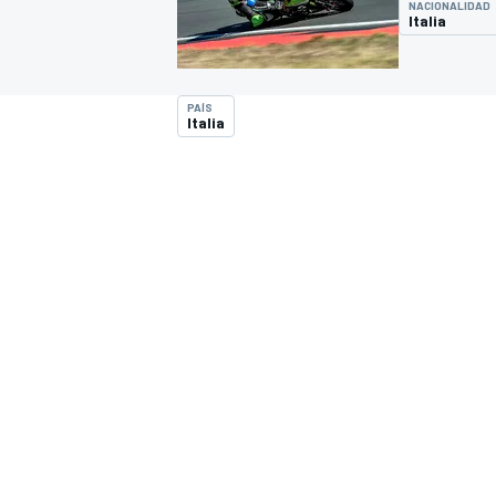
NACIONALIDAD
Italia
INDYCAR
WRC
PAÍS
Italia
WEC
FÓRMULA E