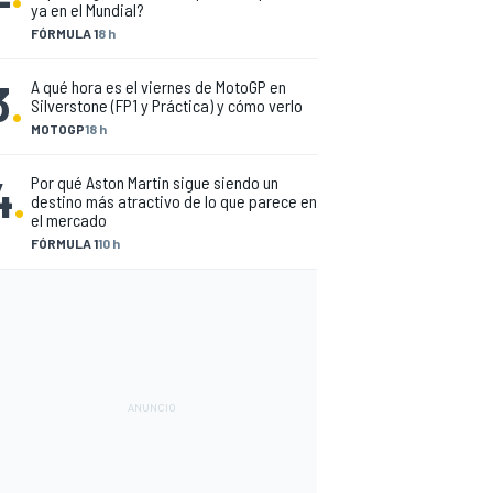
ya en el Mundial?
FÓRMULA 1
8 h
3
.
A qué hora es el viernes de MotoGP en
Silverstone (FP1 y Práctica) y cómo verlo
MOTOGP
18 h
4
.
Por qué Aston Martin sigue siendo un
destino más atractivo de lo que parece en
el mercado
FÓRMULA 1
10 h