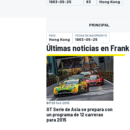
1963-05-25
63
Hong Kong
INDYCAR
WRC
PRINCIPAL
PAÍS
FECHA DE NACIMIENTO
Hong Kong
1963-05-25
Últimas noticias en Frank
WEC
FÓRMULA E
GT
28 feb 2015
GT Serie de Asia se prepara con
un programa de 12 carreras
para 2015