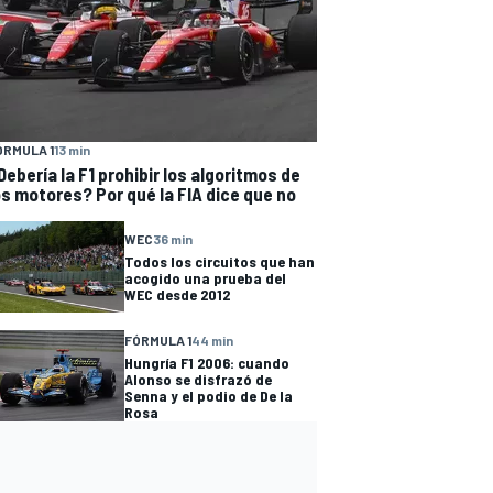
ÓRMULA 1
13 min
Debería la F1 prohibir los algoritmos de
os motores? Por qué la FIA dice que no
WEC
36 min
Todos los circuitos que han
acogido una prueba del
WEC desde 2012
FÓRMULA 1
44 min
Hungría F1 2006: cuando
Alonso se disfrazó de
Senna y el podio de De la
Rosa