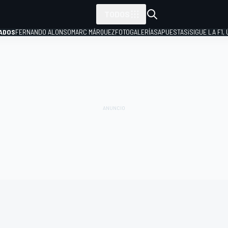
TODOS
ADOS
FERNANDO ALONSO
MARC MÁRQUEZ
FOTOGALERÍAS
APUESTAS
¡SIGUE LA F1,
P