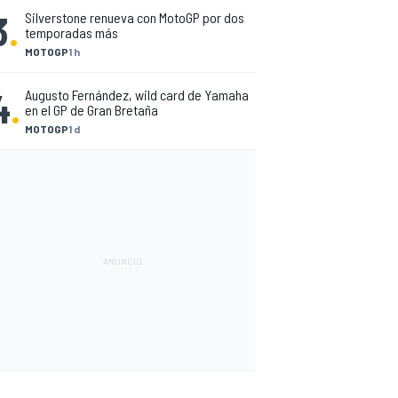
3
.
Silverstone renueva con MotoGP por dos
temporadas más
MOTOGP
1 h
4
.
Augusto Fernández, wild card de Yamaha
en el GP de Gran Bretaña
MOTOGP
1 d