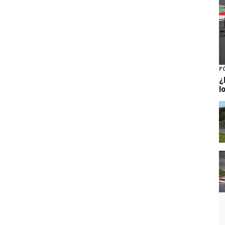
F
¿
l