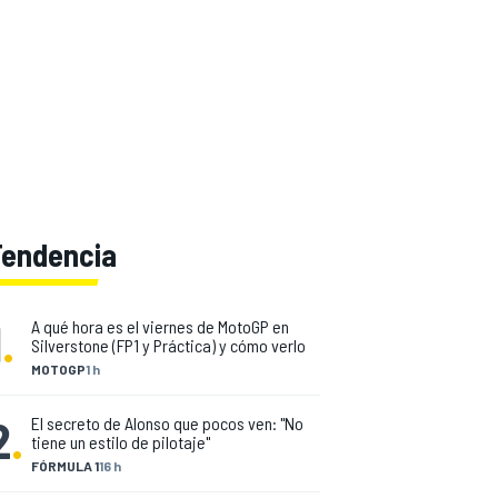
Tendencia
1
.
A qué hora es el viernes de MotoGP en
Silverstone (FP1 y Práctica) y cómo verlo
MOTOGP
1 h
2
.
El secreto de Alonso que pocos ven: "No
tiene un estilo de pilotaje"
FÓRMULA 1
16 h