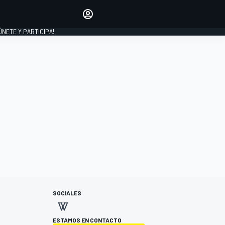
Haz que tu voz se escuche
comentando los artículos
 ÚNETE Y PARTICIPA!
INICIAR SESIÓN
EDICIÓN
ESPAÑA
SOCIALES
ESTAMOS EN CONTACTO