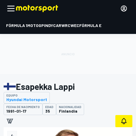
FÓRMULA 1
MOTOGP
INDYCAR
WRC
WEC
FÓRMULA E
Esapekka Lappi
EQUIPO
Hyundai Motorsport
FECHA DE NACIMIENTO
EDAD
NACIONALIDAD
1991-01-17
35
Finlandia
4