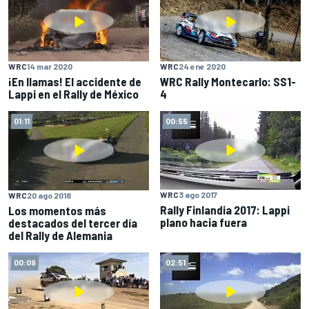
WRC
14 mar 2020
WRC
24 ene 2020
¡En llamas! El accidente de
WRC Rally Montecarlo: SS1-
Lappi en el Rally de México
4
01:11
00:55
WRC
3 ago 2017
WRC
20 ago 2018
Rally Finlandia 2017: Lappi
Los momentos más
plano hacia fuera
destacados del tercer día
del Rally de Alemania
00:09
02:51