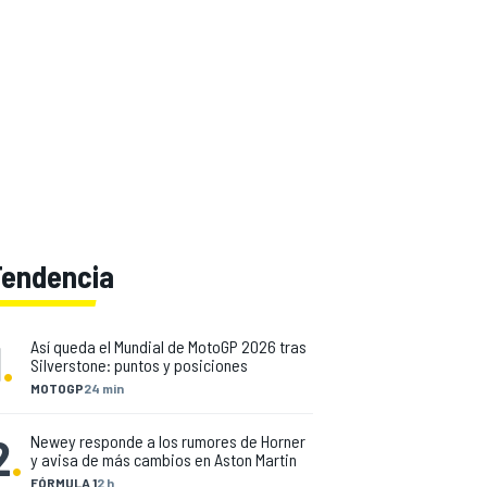
Tendencia
1
.
Así queda el Mundial de MotoGP 2026 tras
Silverstone: puntos y posiciones
MOTOGP
24 min
2
.
Newey responde a los rumores de Horner
y avisa de más cambios en Aston Martin
FÓRMULA 1
2 h