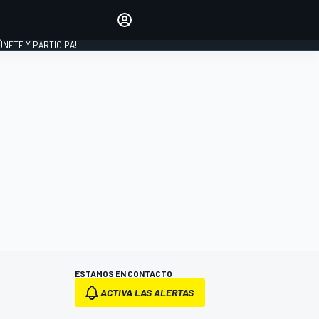
Haz que tu voz se escuche
comentando los artículos
 ÚNETE Y PARTICIPA!
INICIAR SESIÓN
EDICIÓN
ESPAÑA
ESTAMOS EN CONTACTO
ACTIVA LAS ALERTAS