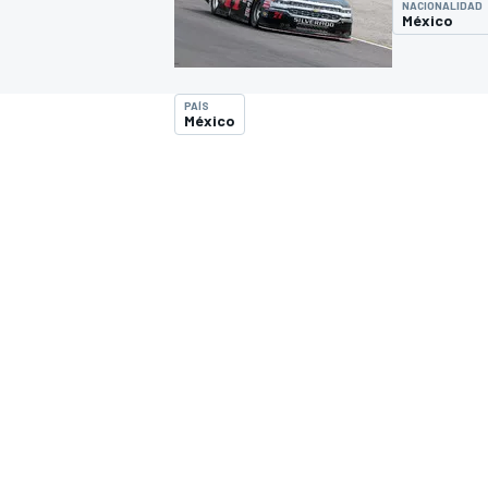
NACIONALIDAD
México
INDYCAR
WRC
PAÍS
México
WEC
FÓRMULA E