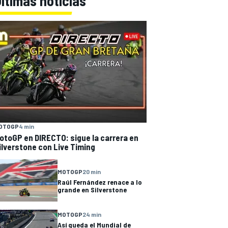
ltimas noticias
OTOGP
4 min
otoGP en DIRECTO: sigue la carrera en
ilverstone con Live Timing
MOTOGP
20 min
Raúl Fernández renace a lo
grande en Silverstone
MOTOGP
24 min
Así queda el Mundial de