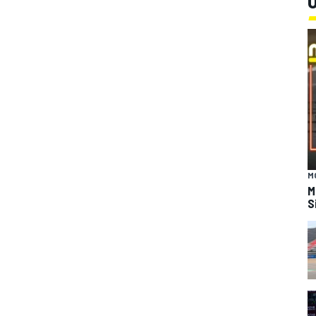
Ú
M
M
S