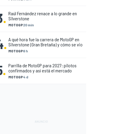
3
.
Raúl Fernández renace a lo grande en
Silverstone
MOTOGP
20 min
4
.
A qué hora fue la carrera de MotoGP en
Silverstone (Gran Bretaña) y cómo se vio
MOTOGP
6 h
5
.
Parrilla de MotoGP para 2027: pilotos
confirmados y así está el mercado
MOTOGP
4 d