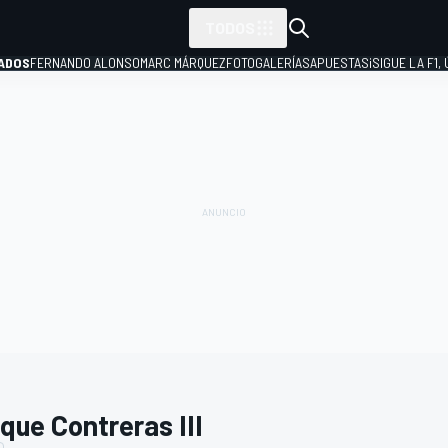
TODOS
ADOS
FERNANDO ALONSO
MARC MÁRQUEZ
FOTOGALERÍAS
APUESTAS
¡SIGUE LA F1,
P
que Contreras III