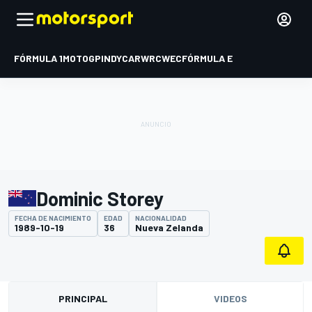
FÓRMULA 1
MOTOGP
INDYCAR
WRC
WEC
FÓRMULA E
Dominic Storey
FECHA DE NACIMIENTO
EDAD
NACIONALIDAD
1989-10-19
36
Nueva Zelanda
PRINCIPAL
VIDEOS