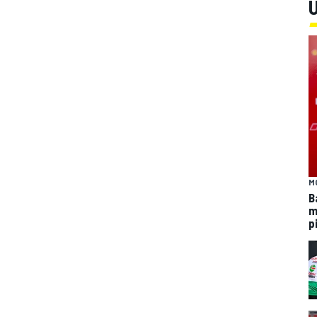
Ú
M
B
m
p