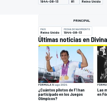
1944-08-13
81
Reino Unido
INDYCAR
WRC
PRINCIPAL
PAÍS
FECHA DE NACIMIENTO
Reino Unido
1944-08-13
Últimas noticias en Divina
WEC
FÓRMULA E
FÓRMULA 1
9 ago 2024
FÓRMUL
¿Cuántos pilotos de F1 han
Las m
participado en los Juegos
en Fó
Olímpicos?