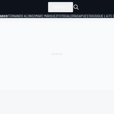
TODOS
ADOS
FERNANDO ALONSO
MARC MÁRQUEZ
FOTOGALERÍAS
APUESTAS
¡SIGUE LA F1,
P