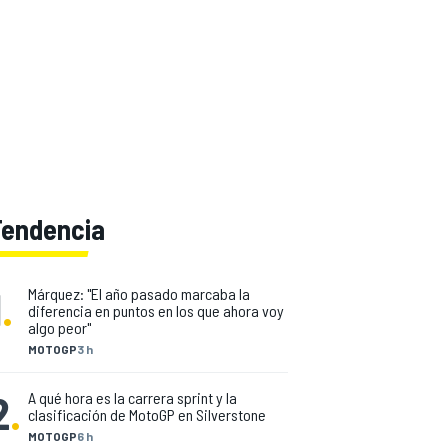
Tendencia
1
.
Márquez: "El año pasado marcaba la
diferencia en puntos en los que ahora voy
algo peor"
MOTOGP
3 h
2
.
A qué hora es la carrera sprint y la
clasificación de MotoGP en Silverstone
MOTOGP
6 h