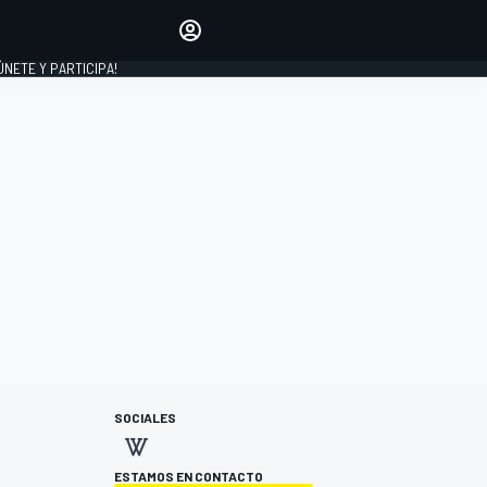
Haz que tu voz se escuche
comentando los artículos
 ÚNETE Y PARTICIPA!
INICIAR SESIÓN
EDICIÓN
ESPAÑA
SOCIALES
ESTAMOS EN CONTACTO