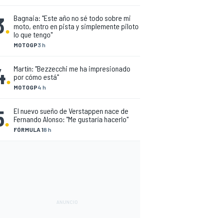
3
.
Bagnaia: "Este año no sé todo sobre mi
moto, entro en pista y simplemente piloto
lo que tengo"
MOTOGP
3 h
4
.
Martín: "Bezzecchi me ha impresionado
por cómo está"
MOTOGP
4 h
5
.
El nuevo sueño de Verstappen nace de
Fernando Alonso: "Me gustaría hacerlo"
FÓRMULA 1
8 h