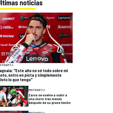
ltimas noticias
OTOGP
3 h
agnaia: "Este año no sé todo sobre mi
oto, entro en pista y simplemente
iloto lo que tengo"
MOTOGP
3 h
Zarco se vuelve a subir a
una moto tres meses
después de su grave lesión
MOTOGP
3 h