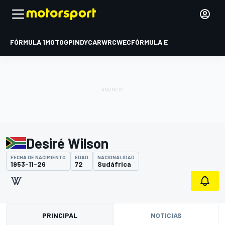
FÓRMULA 1
MOTOGP
INDYCAR
WRC
WEC
FÓRMULA E
Desiré Wilson
FECHA DE NACIMIENTO
EDAD
NACIONALIDAD
1953-11-26
72
Sudáfrica
PRINCIPAL
NOTICIAS