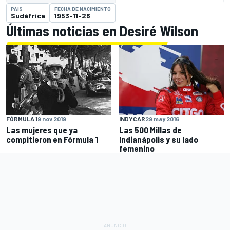
PAÍS
FECHA DE NACIMIENTO
Sudáfrica
1953-11-26
Últimas noticias en Desiré Wilson
INDYCAR
29 may 2016
FÓRMULA 1
9 nov 2019
Las 500 Millas de
Las mujeres que ya
Indianápolis y su lado
compitieron en Fórmula 1
femenino