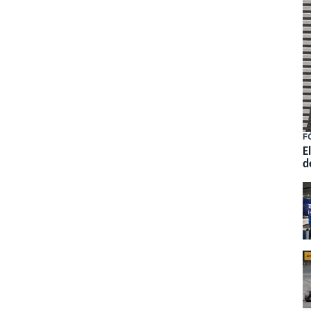
F
E
d