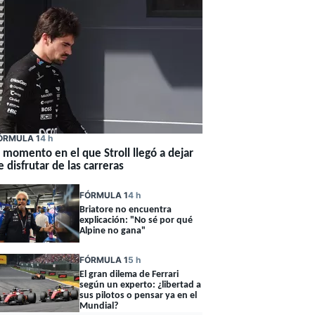
ÓRMULA 1
4 h
l momento en el que Stroll llegó a dejar
e disfrutar de las carreras
FÓRMULA 1
4 h
Briatore no encuentra
explicación: "No sé por qué
Alpine no gana"
FÓRMULA 1
5 h
El gran dilema de Ferrari
según un experto: ¿libertad a
sus pilotos o pensar ya en el
Mundial?