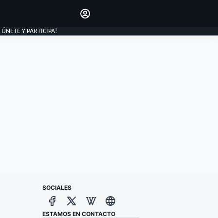
Haz que tu voz se escuche
comentando los artículos
INICIAR SESIÓN
, ÚNETE Y PARTICIPA!
EDICIÓN
ESPAÑA
SOCIALES
ESTAMOS EN CONTACTO