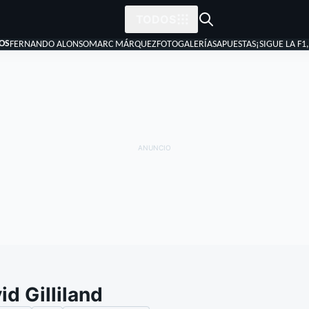
TODOS
OS
FERNANDO ALONSO
MARC MÁRQUEZ
FOTOGALERÍAS
APUESTAS
¡SIGUE LA F1
id Gilliland