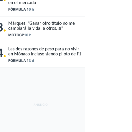
en el mercado
FÓRMULA 1
6 h
Márquez: "Ganar otro título no me
3
.
cambiará la vida; a otros, sí"
MOTOGP
10 h
Las dos razones de peso para no vivir
4
.
en Mónaco incluso siendo piloto de F1
FÓRMULA 1
3 d