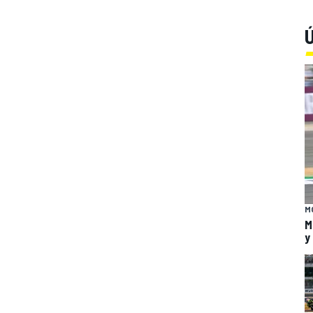
Ú
M
M
y