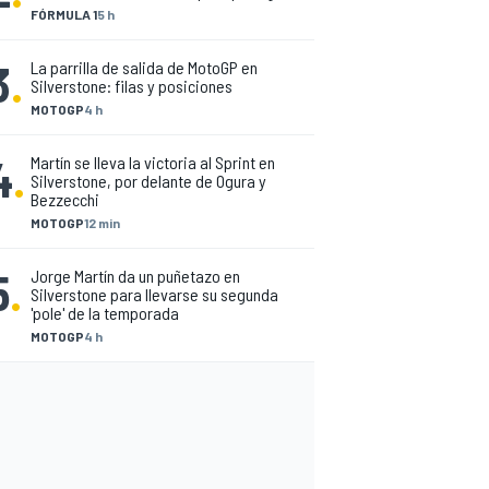
FÓRMULA 1
5 h
3
.
La parrilla de salida de MotoGP en
Silverstone: filas y posiciones
MOTOGP
4 h
4
.
Martín se lleva la victoria al Sprint en
Silverstone, por delante de Ogura y
Bezzecchi
MOTOGP
12 min
5
.
Jorge Martín da un puñetazo en
Silverstone para llevarse su segunda
'pole' de la temporada
MOTOGP
4 h