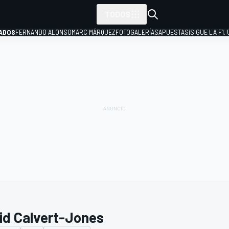
TODOS
ADOS
FERNANDO ALONSO
MARC MÁRQUEZ
FOTOGALERÍAS
APUESTAS
¡SIGUE LA F1,
P
id Calvert-Jones