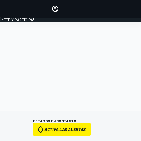
Haz que tu voz se escuche
comentando los artículos
 ÚNETE Y PARTICIPA!
INICIAR SESIÓN
EDICIÓN
ESPAÑA
ESTAMOS EN CONTACTO
ACTIVA LAS ALERTAS