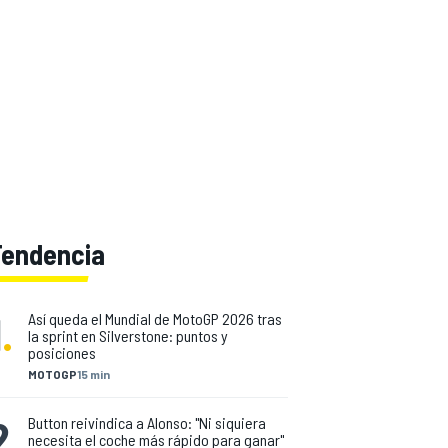
Tendencia
1
.
Así queda el Mundial de MotoGP 2026 tras
la sprint en Silverstone: puntos y
posiciones
MOTOGP
15 min
2
.
Button reivindica a Alonso: "Ni siquiera
necesita el coche más rápido para ganar"