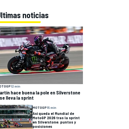
ltimas noticias
OTOGP
12 min
artín hace buena la pole en Silverstone
 se lleva la sprint
MOTOGP
15 min
Así queda el Mundial de
MotoGP 2026 tras la sprint
en Silverstone: puntos y
posiciones