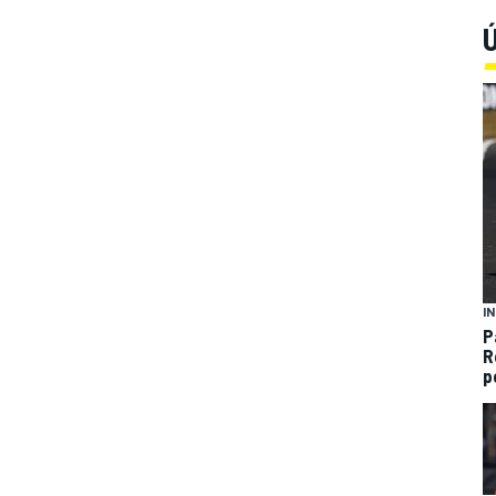
Ú
I
P
R
p