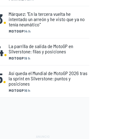
3
.
Márquez: "En la tercera vuelta he
intentado un arreón y he visto que ya no
tenía neumático"
MOTOGP
14 h
4
.
La parrilla de salida de MotoGP en
Silverstone: filas y posiciones
MOTOGP
19 h
5
.
Así queda el Mundial de MotoGP 2026 tras
la sprint en Silverstone: puntos y
posiciones
MOTOGP
16 h