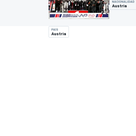
NACIONALIDAD
Austria
INDYCAR
WRC
PAÍS
Austria
WEC
FÓRMULA E