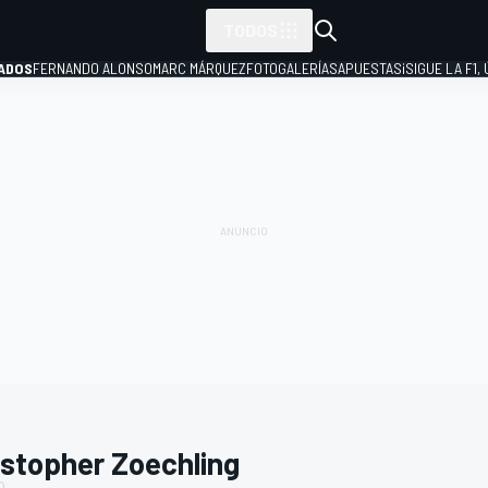
TODOS
ADOS
FERNANDO ALONSO
MARC MÁRQUEZ
FOTOGALERÍAS
APUESTAS
¡SIGUE LA F1,
P
istopher Zoechling