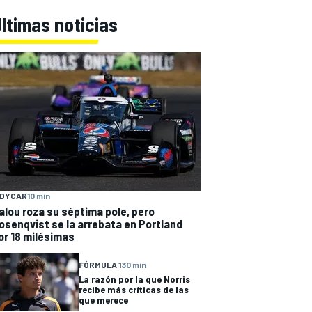
ltimas noticias
NDYCAR
10 min
alou roza su séptima pole, pero
osenqvist se la arrebata en Portland
or 18 milésimas
FÓRMULA 1
30 min
La razón por la que Norris
recibe más críticas de las
que merece