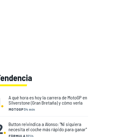
Tendencia
1
.
A qué hora es hoy la carrera de MotoGP en
Silverstone (Gran Bretaña) y cómo verla
MOTOGP
34 min
2
.
Button reivindica a Alonso: "Ni siquiera
necesita el coche más rápido para ganar"
FÓRMULA 1
21 h