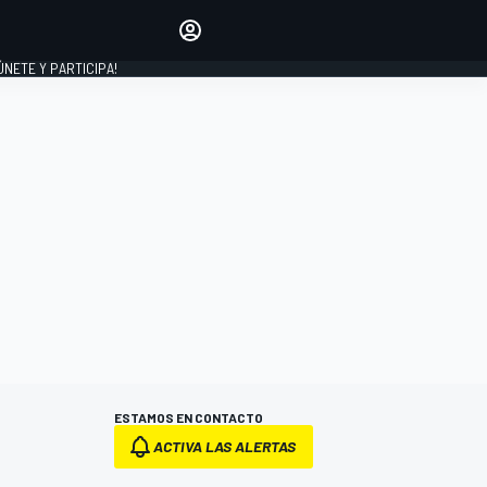
Haz que tu voz se escuche
comentando los artículos
 ÚNETE Y PARTICIPA!
INICIAR SESIÓN
EDICIÓN
ESPAÑA
ESTAMOS EN CONTACTO
ACTIVA LAS ALERTAS