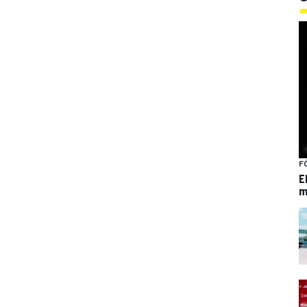
F
E
m