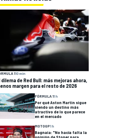
ÓRMULA 1
10 min
l dilema de Red Bull: más mejoras ahora,
enos margen para el resto de 2026
FÓRMULA 1
1 h
Por qué Aston Martin sigue
siendo un destino más
atractivo de lo que parece
en el mercado
MOTOGP
1 h
Bagnaia: "No hacía falta la
opinión de Stoner para