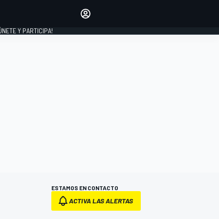
Haz que tu voz se escuche
comentando los artículos
 ÚNETE Y PARTICIPA!
INICIAR SESIÓN
EDICIÓN
ESPAÑA
ESTAMOS EN CONTACTO
ACTIVA LAS ALERTAS