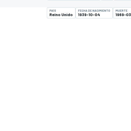
PAÍS
FECHA DE NACIMIENTO
MUERTE
Reino Unido
1939-10-04
1969-0
INDYCAR
WRC
WEC
FÓRMULA E