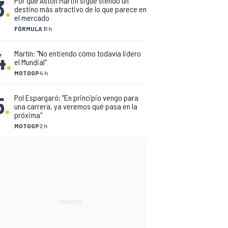
3
.
Por qué Aston Martin sigue siendo un
destino más atractivo de lo que parece en
el mercado
FÓRMULA 1
1 h
4
.
Martín: "No entiendo cómo todavía lidero
el Mundial"
MOTOGP
4 h
5
.
Pol Espargaró: "En principio vengo para
una carrera, ya veremos qué pasa en la
próxima"
MOTOGP
2 h