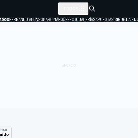
TODOS
ADOS
FERNANDO ALONSO
MARC MÁRQUEZ
FOTOGALERÍAS
APUESTAS
¡SIGUE LA F1,
P
IDAD
nido