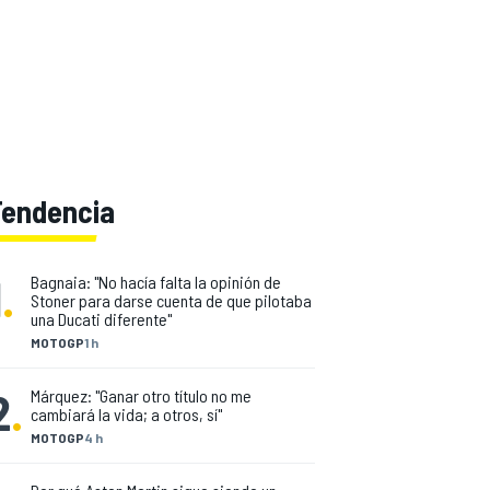
Tendencia
1
.
Bagnaia: "No hacía falta la opinión de
Stoner para darse cuenta de que pilotaba
una Ducati diferente"
MOTOGP
1 h
2
.
Márquez: "Ganar otro título no me
cambiará la vida; a otros, sí"
MOTOGP
4 h