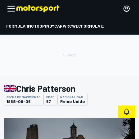
FÓRMULA 1
MOTOGP
INDYCAR
WRC
WEC
FÓRMULA E
Chris Patterson
FECHA DE NACIMIENTO
EDAD
NACIONALIDAD
1968-09-06
57
Reino Unido