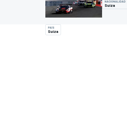
NACIONALIDAD
Suiza
INDYCAR
WRC
PAÍS
Suiza
WEC
FÓRMULA E