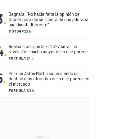
3
.
Bagnaia: "No hacía falta la opinión de
Stoner para darse cuenta de que pilotaba
una Ducati diferente"
MOTOGP
22 h
4
.
Análisis: por qué la F1 2027 será una
revolución mucho mayor de lo que parece
FÓRMULA 1
3 h
5
.
Por qué Aston Martin sigue siendo un
destino más atractivo de lo que parece en
el mercado
FÓRMULA 1
21 h