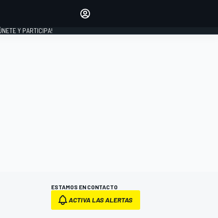
Haz que tu voz se escuche
comentando los artículos
 ÚNETE Y PARTICIPA!
INICIAR SESIÓN
EDICIÓN
ESPAÑA
ESTAMOS EN CONTACTO
ACTIVA LAS ALERTAS