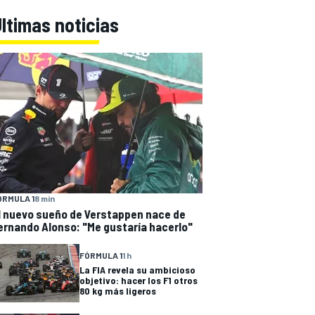
ltimas noticias
ÓRMULA 1
8 min
l nuevo sueño de Verstappen nace de
ernando Alonso: "Me gustaría hacerlo"
FÓRMULA 1
1 h
La FIA revela su ambicioso
objetivo: hacer los F1 otros
80 kg más ligeros