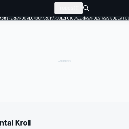
TODOS
ADOS
FERNANDO ALONSO
MARC MÁRQUEZ
FOTOGALERÍAS
APUESTAS
¡SIGUE LA F1,
P
tal Kroll