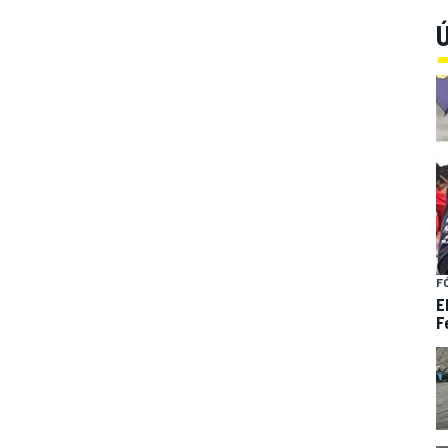
Ú
F
E
F