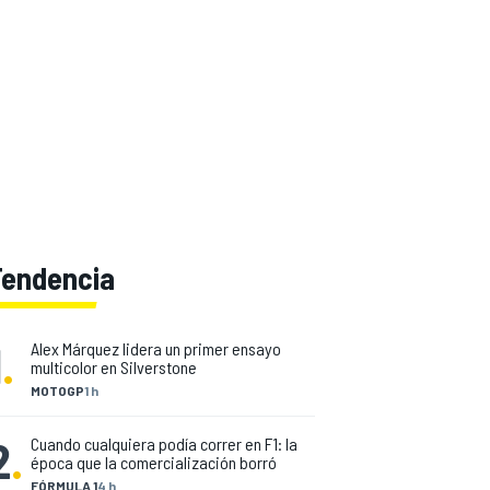
Tendencia
1
.
Alex Márquez lidera un primer ensayo
multicolor en Silverstone
MOTOGP
1 h
2
.
Cuando cualquiera podía correr en F1: la
época que la comercialización borró
FÓRMULA 1
4 h