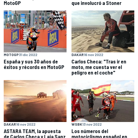
MotoGP
que involucró a Stoner
MOTOGP
31 dic 2022
DAKAR
16 nov 2022
España y sus 30 años de
Carlos Checa: "Tras ir en
éxitos y récords en MotoGP
moto, me cuesta ver el
peligro en el coche"
DAKAR
16 nov 2022
WSBK
13 nov 2022
ASTARA TEAM, la apuesta
Los números del
de Carlos Checa y Laia Sanz
motociclismo español en