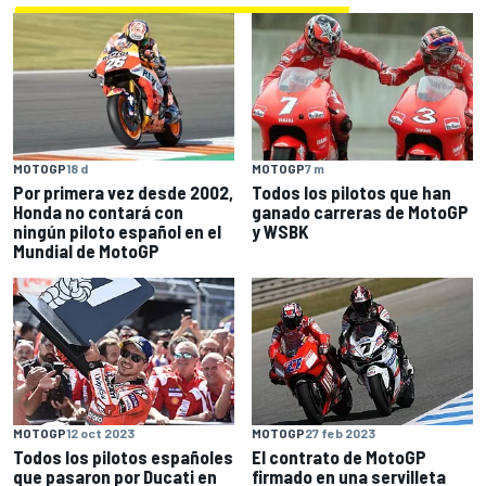
MOTOGP
18 d
MOTOGP
7 m
Por primera vez desde 2002,
Todos los pilotos que han
Honda no contará con
ganado carreras de MotoGP
ningún piloto español en el
y WSBK
Mundial de MotoGP
MOTOGP
12 oct 2023
MOTOGP
27 feb 2023
Todos los pilotos españoles
El contrato de MotoGP
que pasaron por Ducati en
firmado en una servilleta