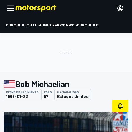
FÓRMULA 1
MOTOGP
INDYCAR
WRC
WEC
FÓRMULA E
Bob Michaelian
FECHA DE NACIMIENTO
EDAD
NACIONALIDAD
1969-01-23
57
Estados Unidos