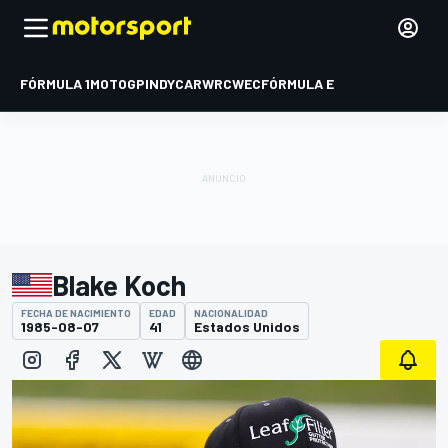
FÓRMULA 1
MOTOGP
INDYCAR
WRC
WEC
FÓRMULA E
Blake Koch
FECHA DE NACIMIENTO
EDAD
NACIONALIDAD
1985-08-07
41
Estados Unidos