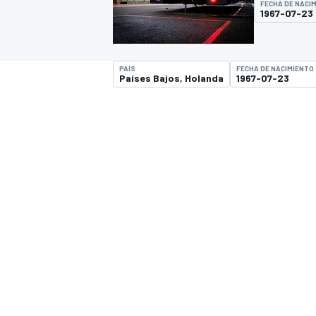
FECHA DE NACI
1967-07-23
INDYCAR
WRC
PAÍS
FECHA DE NACIMIENTO
Países Bajos, Holanda
1967-07-23
WEC
FÓRMULA E