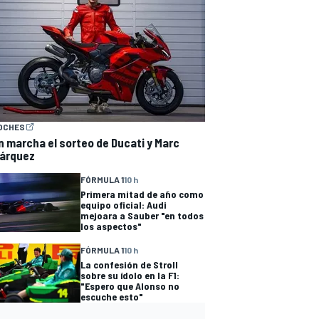
OCHES
n marcha el sorteo de Ducati y Marc
árquez
FÓRMULA 1
10 h
Primera mitad de año como
equipo oficial: Audi
mejoara a Sauber "en todos
los aspectos"
FÓRMULA 1
10 h
La confesión de Stroll
sobre su ídolo en la F1:
"Espero que Alonso no
escuche esto"