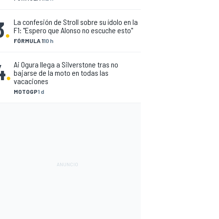
3
.
La confesión de Stroll sobre su ídolo en la
F1: "Espero que Alonso no escuche esto"
FÓRMULA 1
10 h
4
.
Ai Ogura llega a Silverstone tras no
bajarse de la moto en todas las
vacaciones
MOTOGP
1 d