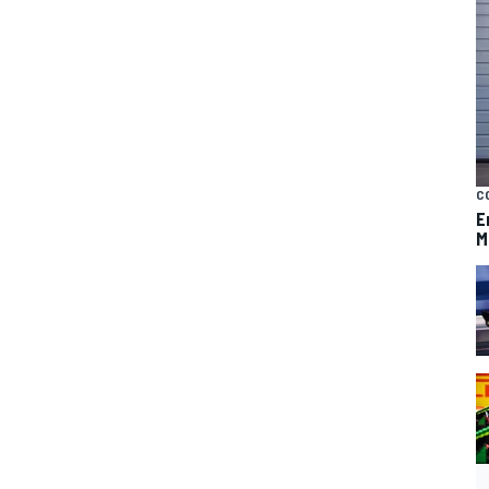
C
E
M