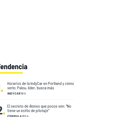
Tendencia
1
.
Horarios de la IndyCar en Portland y cómo
verlo: Palou, líder, busca más
INDYCAR
18 h
2
.
El secreto de Alonso que pocos ven: "No
tiene un estilo de pilotaje"
FÓRMULA 1
12 h