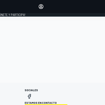
Haz que tu voz se escuche
comentando los artículos
 ÚNETE Y PARTICIPA!
INICIAR SESIÓN
EDICIÓN
ESPAÑA
SOCIALES
ESTAMOS EN CONTACTO