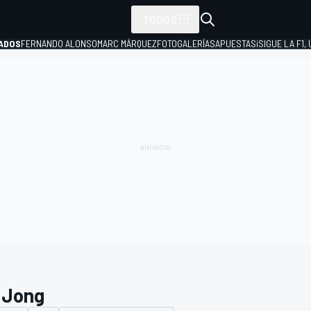
TODOS
ADOS
FERNANDO ALONSO
MARC MÁRQUEZ
FOTOGALERÍAS
APUESTAS
¡SIGUE LA F1,
P
 Jong