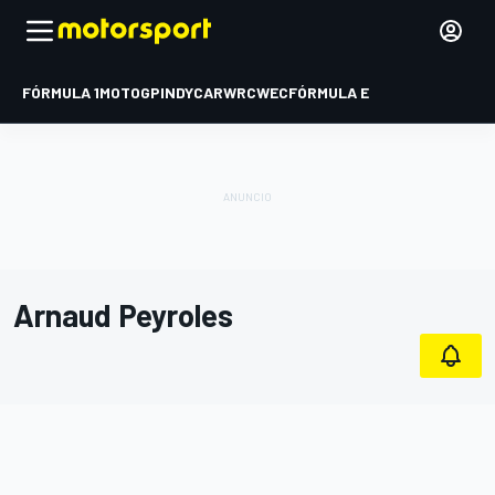
FÓRMULA 1
MOTOGP
INDYCAR
WRC
WEC
FÓRMULA E
Arnaud Peyroles