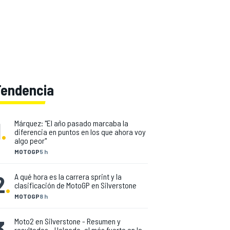
Tendencia
1
.
Márquez: "El año pasado marcaba la
diferencia en puntos en los que ahora voy
algo peor"
MOTOGP
5 h
2
.
A qué hora es la carrera sprint y la
clasificación de MotoGP en Silverstone
MOTOGP
8 h
3
.
Moto2 en Silverstone - Resumen y
resultados - Holgado, el más fuerte en la