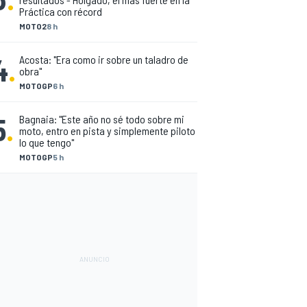
Práctica con récord
MOTO2
8 h
4
.
Acosta: "Era como ir sobre un taladro de
obra"
MOTOGP
6 h
5
.
Bagnaia: "Este año no sé todo sobre mi
moto, entro en pista y simplemente piloto
lo que tengo"
MOTOGP
5 h