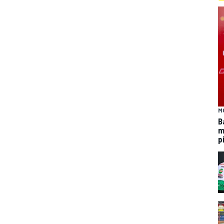
M
B
m
p