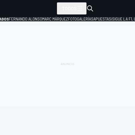
TODOS
ADOS
FERNANDO ALONSO
MARC MÁRQUEZ
FOTOGALERÍAS
APUESTAS
¡SIGUE LA F1,
P