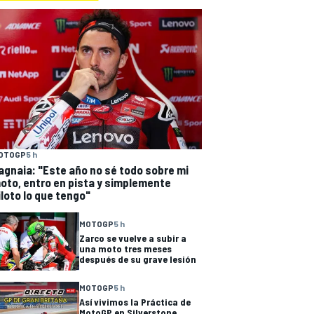
OTOGP
5 h
agnaia: "Este año no sé todo sobre mi
oto, entro en pista y simplemente
iloto lo que tengo"
MOTOGP
5 h
Zarco se vuelve a subir a
una moto tres meses
después de su grave lesión
MOTOGP
5 h
Así vivimos la Práctica de
MotoGP en Silverstone