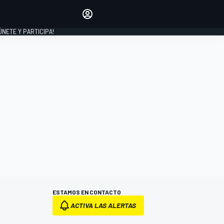
Haz que tu voz se escuche
comentando los artículos
 ÚNETE Y PARTICIPA!
INICIAR SESIÓN
EDICIÓN
ESPAÑA
ESTAMOS EN CONTACTO
ACTIVA LAS ALERTAS