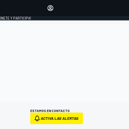
Haz que tu voz se escuche
comentando los artículos
 ÚNETE Y PARTICIPA!
INICIAR SESIÓN
EDICIÓN
ESPAÑA
ESTAMOS EN CONTACTO
ACTIVA LAS ALERTAS