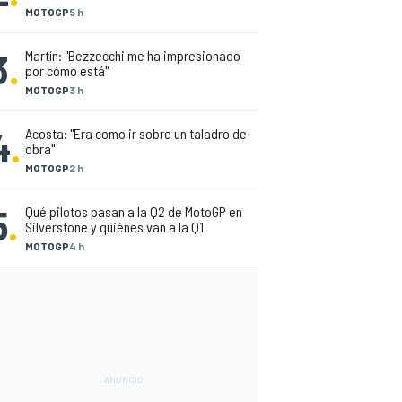
MOTOGP
5 h
3
.
Martín: "Bezzecchi me ha impresionado
por cómo está"
MOTOGP
3 h
4
.
Acosta: "Era como ir sobre un taladro de
obra"
MOTOGP
2 h
5
.
Qué pilotos pasan a la Q2 de MotoGP en
Silverstone y quiénes van a la Q1
MOTOGP
4 h