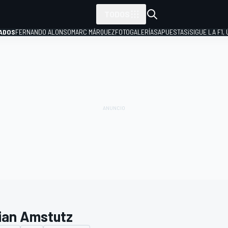
TODOS
ADOS
FERNANDO ALONSO
MARC MÁRQUEZ
FOTOGALERÍAS
APUESTAS
¡SIGUE LA F1,
P
ian Amstutz