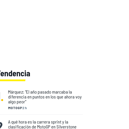
Tendencia
1
.
Márquez: "El año pasado marcaba la
diferencia en puntos en los que ahora voy
algo peor"
MOTOGP
2 h
2
.
A qué hora es la carrera sprint y la
clasificación de MotoGP en Silverstone