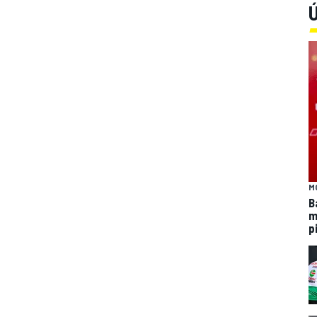
Ú
M
B
m
p