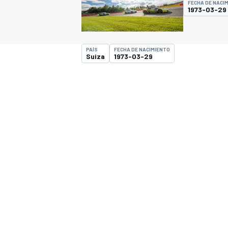
FECHA DE NACI
1973-03-29
INDYCAR
WRC
PAÍS
FECHA DE NACIMIENTO
Suiza
1973-03-29
WEC
FÓRMULA E