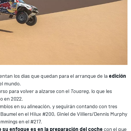
uentan los días que quedan para el arranque de la
edición
del mundo.
urso para volver a alzarse con el
Touareg
, lo que les
ido en 2022.
mbios en su alineación, y seguirán contando con tres
 Baumel
en el Hilux #200,
Giniel de Villiers
/
Dennis Murphy
ummings
en el #217.
 su enfoque es en la preparación del coche
con el que