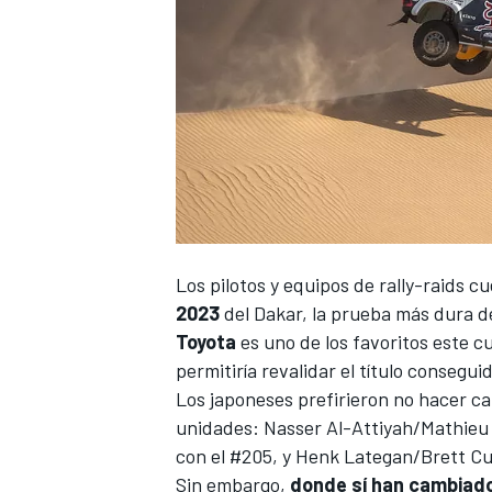
Los pilotos y equipos de rally-raids c
2023
del
Dakar
, la prueba más dura 
Toyota
es uno de los favoritos este c
permitiría revalidar el título consegu
Los japoneses prefirieron no hacer ca
unidades:
Nasser Al-Attiyah
/
Mathieu
con el #205, y
Henk Lategan
/
Brett C
Sin embargo,
donde sí han cambiado