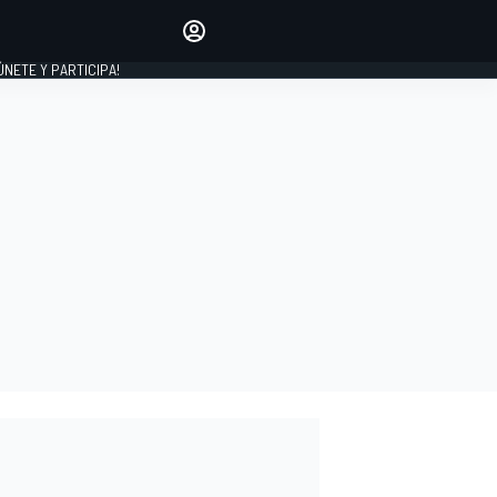
Haz que tu voz se escuche
comentando los artículos
 ÚNETE Y PARTICIPA!
INICIAR SESIÓN
EDICIÓN
ESPAÑA