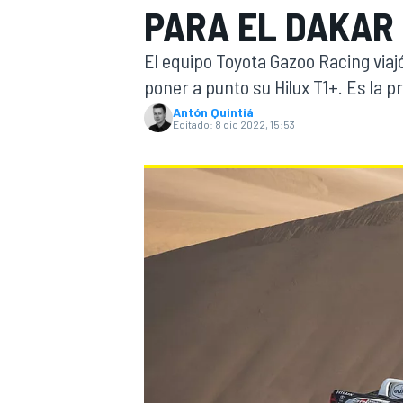
PARA EL DAKAR 
INDYCAR
WRC
El equipo Toyota Gazoo Racing viaj
poner a punto su Hilux T1+. Es la p
Antón Quintiá
Editado:
8 dic 2022, 15:53
WEC
FÓRMULA E