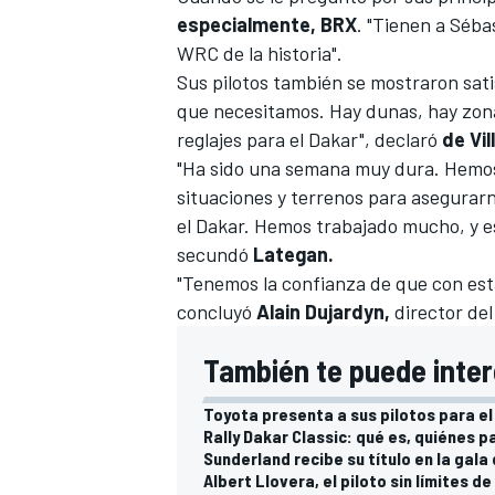
especialmente, BRX
. "Tienen a
Séba
WRC de la historia".
Sus pilotos también se mostraron sat
que necesitamos. Hay dunas, hay zonas
reglajes para el Dakar", declaró
de Vil
"Ha sido una semana muy dura. Hemos 
situaciones y terrenos para asegura
el Dakar. Hemos trabajado mucho, y e
secundó
Lategan.
"Tenemos la confianza de que con es
concluyó
Alain Dujardyn,
director de
También te puede inter
Toyota presenta a sus pilotos para e
Rally Dakar Classic: qué es, quiénes p
Sunderland recibe su título en la gala 
Albert Llovera, el piloto sin límites d