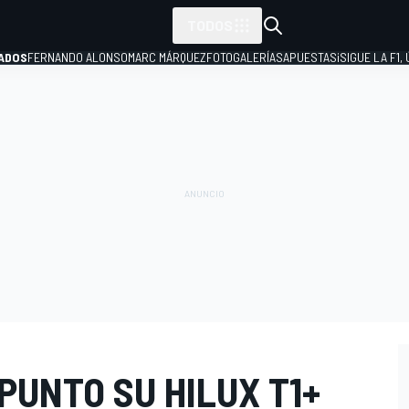
TODOS
ADOS
FERNANDO ALONSO
MARC MÁRQUEZ
FOTOGALERÍAS
APUESTAS
¡SIGUE LA F1,
P
PUNTO SU HILUX T1+