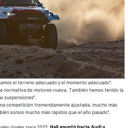
sitamos el terreno adecuado y el momento adecuado",
a normativa de motores nueva. También hemos tenido la
as suspensiones".
r una competición tremendamente ajustada, mucho más
mbién somos mucho más rápidos que el año pasado",
ales rivales para 2023,
Hall apuntó hacia Audi y,