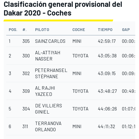
Clasificación general provisional del
Dakar 2020 - Coches
POS.
#.
PILOTO
COCHE
TIEMPO
GAP
1
305
SAINZ CARLOS
MINI
42:59:17
00:00:0
AL-ATTIYAH
2
300
TOYOTA
43:05:38
00:06:2
NASSER
PETERHANSEL
3
302
MINI
43:09:15
00:09:5
STÉPHANE
AL RAJHI
4
309
TOYOTA
43:48:27
00:49:1
YAZEED
DE VILLIERS
5
304
TOYOTA
44:06:26
01:07:0
GINIEL
TERRANOVA
6
311
MINI
44:11:32
01:12:15
ORLANDO