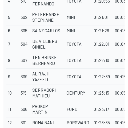
4
310
TOYOTA
01:20:55
00:03:
FERNANDO
PETERHANSEL
5
302
MINI
01:21:01
00:03:
STÉPHANE
6
305
SAINZ CARLOS
MINI
01:21:26
00:03:
DE VILLIERS
7
304
TOYOTA
01:22:01
00:04:
GINIEL
TEN BRINKE
8
307
TOYOTA
01:22:10
00:04
BERNHARD
AL RAJHI
9
309
TOYOTA
01:22:39
00:05:
YAZEED
SERRADORI
10
315
CENTURY
01:23:15
00:05:
MATHIEU
PROKOP
11
306
FORD
01:23:17
00:05:
MARTIN
12
301
ROMA NANI
BORGWARD
01:23:35
00:06: