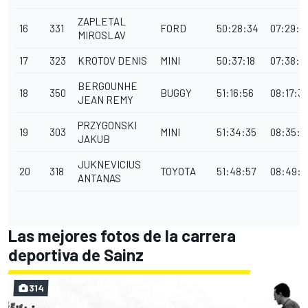
ZAPLETAL
16
331
FORD
50:28:34
07:29:17
MIROSLAV
17
323
KROTOV DENIS
MINI
50:37:18
07:38:0
BERGOUNHE
18
350
BUGGY
51:16:56
08:17:3
JEAN REMY
PRZYGONSKI
19
303
MINI
51:34:35
08:35:1
JAKUB
JUKNEVICIUS
20
318
TOYOTA
51:48:57
08:49:4
ANTANAS
Las mejores fotos de la carrera
deportiva de Sainz
314