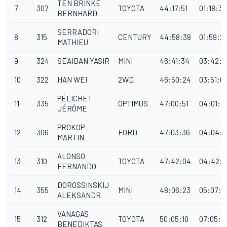
TEN BRINKE
7
307
TOYOTA
44:17:51
01:18:34
BERNHARD
SERRADORI
8
315
CENTURY
44:58:38
01:59:21
MATHIEU
9
324
SEAIDAN YASIR
MINI
46:41:34
03:42:1
10
322
HAN WEI
2WD
46:50:24
03:51:0
PÉLICHET
11
335
OPTIMUS
47:00:51
04:01:3
JÉRÔME
PROKOP
12
306
FORD
47:03:36
04:04:1
MARTIN
ALONSO
13
310
TOYOTA
47:42:04
04:42:4
FERNANDO
DOROSSINSKIJ
14
355
MINI
48:06:23
05:07:0
ALEKSANDR
VANAGAS
15
312
TOYOTA
50:05:10
07:05:5
BENEDIKTAS