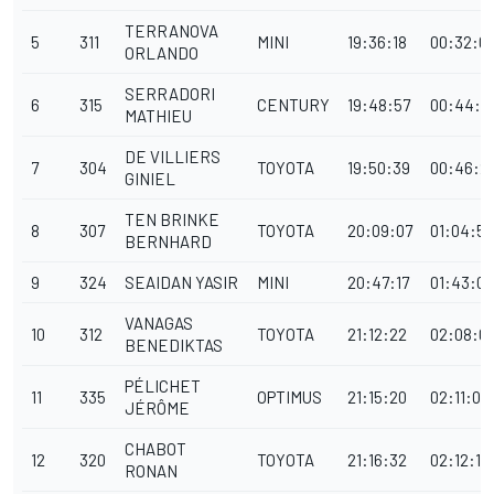
TERRANOVA
5
311
MINI
19:36:18
00:32:0
ORLANDO
SERRADORI
6
315
CENTURY
19:48:57
00:44:4
MATHIEU
DE VILLIERS
7
304
TOYOTA
19:50:39
00:46:2
GINIEL
TEN BRINKE
8
307
TOYOTA
20:09:07
01:04:5
BERNHARD
9
324
SEAIDAN YASIR
MINI
20:47:17
01:43:0
VANAGAS
10
312
TOYOTA
21:12:22
02:08:0
BENEDIKTAS
PÉLICHET
11
335
OPTIMUS
21:15:20
02:11:07
JÉRÔME
CHABOT
12
320
TOYOTA
21:16:32
02:12:19
RONAN