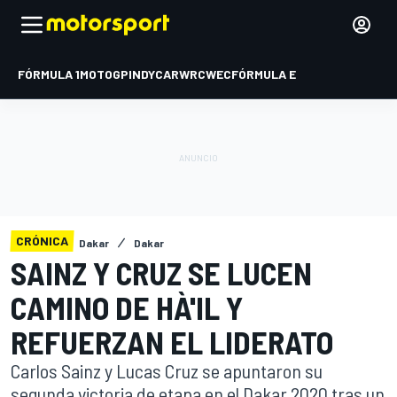
FÓRMULA 1
MOTOGP
INDYCAR
WRC
WEC
FÓRMULA E
CRÓNICA
Dakar
Dakar
SAINZ Y CRUZ SE LUCEN
CAMINO DE HÀ'IL Y
REFUERZAN EL LIDERATO
Carlos Sainz y Lucas Cruz se apuntaron su
segunda victoria de etapa en el Dakar 2020 tras un