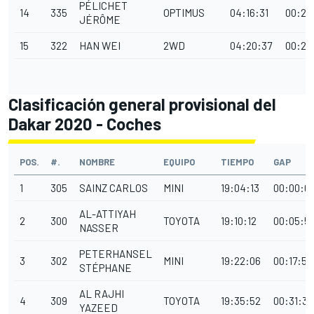
PÉLICHET
14
335
OPTIMUS
04:16:31
00:24
JÉRÔME
15
322
HAN WEI
2WD
04:20:37
00:28
Clasificación general provisional del
Dakar 2020 - Coches
POS.
#.
NOMBRE
EQUIPO
TIEMPO
GAP
1
305
SAINZ CARLOS
MINI
19:04:13
00:00:0
AL-ATTIYAH
2
300
TOYOTA
19:10:12
00:05:5
NASSER
PETERHANSEL
3
302
MINI
19:22:06
00:17:53
STÉPHANE
AL RAJHI
4
309
TOYOTA
19:35:52
00:31:39
YAZEED