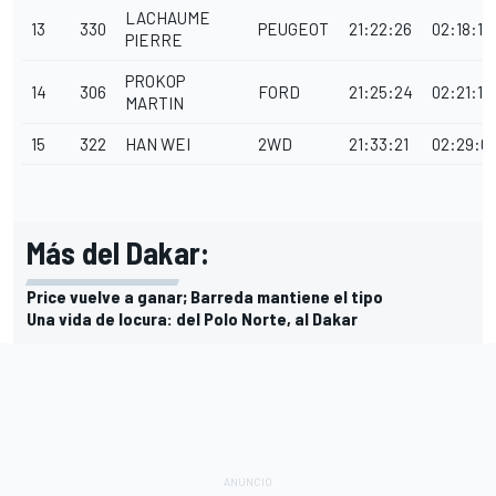
LACHAUME
13
330
PEUGEOT
21:22:26
02:18:13
PIERRE
PROKOP
14
306
FORD
21:25:24
02:21:11
MARTIN
15
322
HAN WEI
2WD
21:33:21
02:29:0
Más del Dakar:
Price vuelve a ganar; Barreda mantiene el tipo
Una vida de locura: del Polo Norte, al Dakar