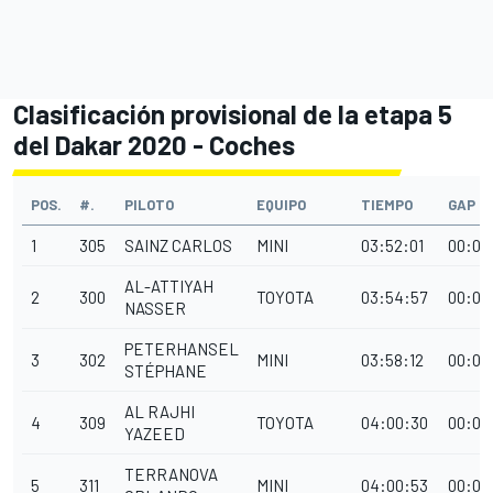
Clasificación provisional de la etapa 5
del Dakar 2020 - Coches
POS.
#.
PILOTO
EQUIPO
TIEMPO
GAP
1
305
SAINZ CARLOS
MINI
03:52:01
00:00
AL-ATTIYAH
2
300
TOYOTA
03:54:57
00:02
NASSER
PETERHANSEL
3
302
MINI
03:58:12
00:06:
STÉPHANE
AL RAJHI
4
309
TOYOTA
04:00:30
00:08
YAZEED
TERRANOVA
5
311
MINI
04:00:53
00:08