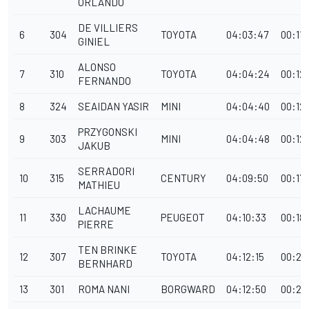
ORLANDO
DE VILLIERS
6
304
TOYOTA
04:03:47
00:11
GINIEL
ALONSO
7
310
TOYOTA
04:04:24
00:12
FERNANDO
8
324
SEAIDAN YASIR
MINI
04:04:40
00:12
PRZYGONSKI
9
303
MINI
04:04:48
00:12
JAKUB
SERRADORI
10
315
CENTURY
04:09:50
00:17
MATHIEU
LACHAUME
11
330
PEUGEOT
04:10:33
00:18
PIERRE
TEN BRINKE
12
307
TOYOTA
04:12:15
00:20
BERNHARD
13
301
ROMA NANI
BORGWARD
04:12:50
00:20