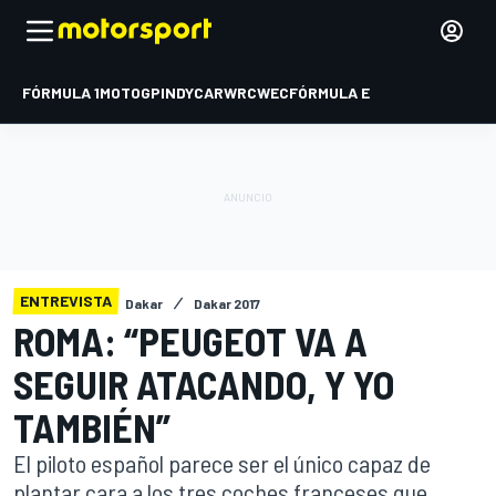
FÓRMULA 1
MOTOGP
INDYCAR
WRC
WEC
FÓRMULA E
ENTREVISTA
Dakar
Dakar 2017
ROMA: “PEUGEOT VA A
SEGUIR ATACANDO, Y YO
TAMBIÉN”
El piloto español parece ser el único capaz de
plantar cara a los tres coches franceses que