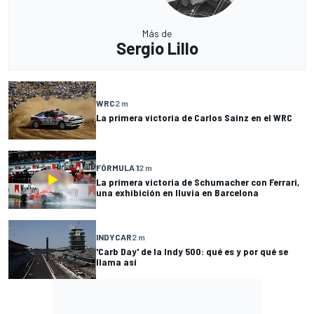
Más de
Sergio Lillo
WRC
2 m
La primera victoria de Carlos Sainz en el WRC
FÓRMULA 1
2 m
La primera victoria de Schumacher con Ferrari,
una exhibición en lluvia en Barcelona
INDYCAR
2 m
'Carb Day' de la Indy 500: qué es y por qué se
llama así