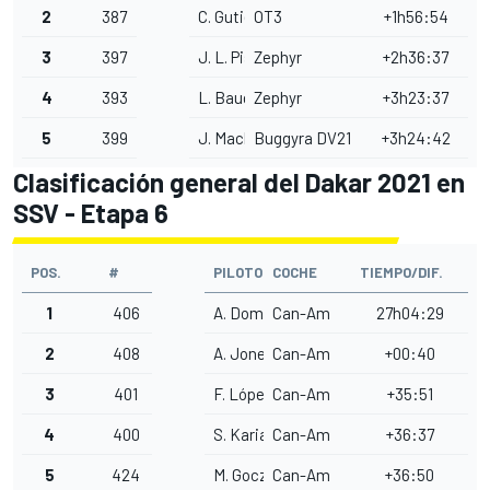
2
387
C. Gutiérrez
OT3
+1h56:54
3
397
J. L. Pisson
Zephyr
+2h36:37
4
393
L. Baud
Zephyr
+3h23:37
5
399
J. Machacek
Buggyra DV21
+3h24:42
Clasificación general del Dakar 2021 en
SSV - Etapa 6
POS.
#
PILOTO
COCHE
TIEMPO/DIF.
1
406
A. Domzala
Can-Am
27h04:29
2
408
A. Jones
Can-Am
+00:40
3
401
F. López
Can-Am
+35:51
4
400
S. Kariakin
Can-Am
+36:37
5
424
M. Goczal
Can-Am
+36:50