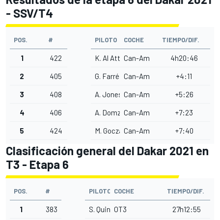
- SSV/T4
POS.
#
PILOTO
COCHE
TIEMPO/DIF.
1
422
K. Al Attiyah
Can-Am
4h20:46
2
405
G. Farrés
Can-Am
+4:11
3
408
A. Jones
Can-Am
+5:26
4
406
A. Domzala
Can-Am
+7:23
5
424
M. Goczal
Can-Am
+7:40
Clasificación general del Dakar 2021 en
T3 - Etapa 6
POS.
#
PILOTO
COCHE
TIEMPO/DIF.
1
383
S. Quintero
OT3
27h12:55