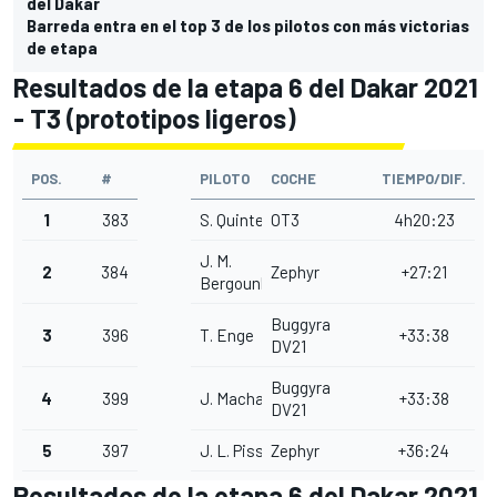
del Dakar
Barreda entra en el top 3 de los pilotos con más victorias
de etapa
Resultados de la etapa 6 del Dakar 2021
- T3 (prototipos ligeros)
POS.
#
PILOTO
COCHE
TIEMPO/DIF.
1
383
S. Quintero
OT3
4h20:23
J. M.
2
384
Zephyr
+27:21
Bergounhe
Buggyra
3
396
T. Enge
+33:38
DV21
Buggyra
4
399
J. Machacek
+33:38
DV21
5
397
J. L. Pisson
Zephyr
+36:24
Resultados de la etapa 6 del Dakar 2021