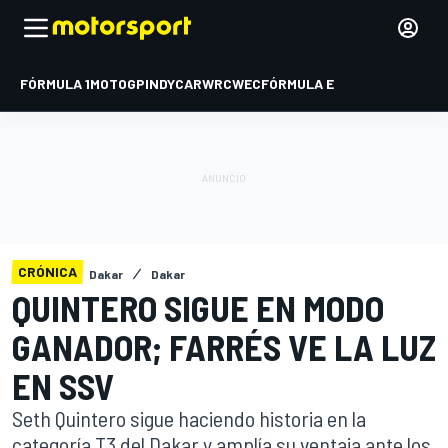
FÓRMULA 1
MOTOGP
INDYCAR
WRC
WEC
FÓRMULA E
CRÓNICA
Dakar
Dakar
QUINTERO SIGUE EN MODO
GANADOR; FARRÉS VE LA LUZ
EN SSV
Seth Quintero sigue haciendo historia en la
categoría T3 del Dakar y amplía su ventaja ante los