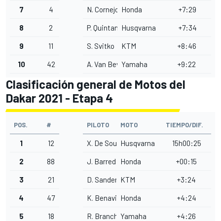
7
4
N. Cornejo
Honda
+7:29
8
2
P. Quintanilla
Husqvarna
+7:34
9
11
S. Svitko
KTM
+8:46
10
42
A. Van Beveren
Yamaha
+9:22
Clasificación general de Motos del
Dakar 2021 - Etapa 4
POS.
#
PILOTO
MOTO
TIEMPO/DIF.
1
12
X. De Soultrait
Husqvarna
15h00:25
2
88
J. Barreda
Honda
+00:15
3
21
D. Sanders
KTM
+3:24
4
47
K. Benavides
Honda
+4:24
5
18
R. Branch
Yamaha
+4:26