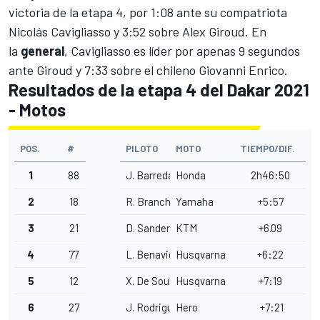
victoria de la etapa 4, por 1:08 ante su compatriota
Nicolás Cavigliasso y 3:52 sobre Alex Giroud. En
la
general
, Cavigliasso es líder por apenas 9 segundos
ante Giroud y 7:33 sobre el chileno Giovanni Enrico.
Resultados de la etapa 4 del Dakar 2021
- Motos
POS.
#
PILOTO
MOTO
TIEMPO/DIF.
1
88
J. Barreda
Honda
2h46:50
2
18
R. Branch
Yamaha
+5:57
3
21
D. Sanders
KTM
+6.09
4
77
L. Benavides
Husqvarna
+6:22
5
12
X. De Soultrait
Husqvarna
+7:19
6
27
J. Rodrigues
Hero
+7:21