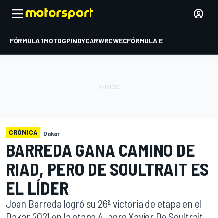
FÓRMULA 1
MOTOGP
INDYCAR
WRC
WEC
FÓRMULA E
CRÓNICA
Dakar
BARREDA GANA CAMINO DE
RIAD, PERO DE SOULTRAIT ES
EL LÍDER
Joan Barreda logró su 26ª victoria de etapa en el
Dakar 2021 en la etapa 4, pero Xavier De Soultrait