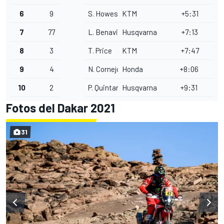
6
9
S. Howes
KTM
+5:31
7
77
L. Benavides
Husqvarna
+7:13
8
3
T. Price
KTM
+7:47
9
4
N. Cornejo
Honda
+8:06
10
2
P. Quintanilla
Husqvarna
+9:31
Fotos del Dakar 2021
31