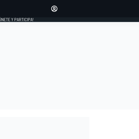
Haz que tu voz se escuche
comentando los artículos
 ÚNETE Y PARTICIPA!
INICIAR SESIÓN
EDICIÓN
ESPAÑA