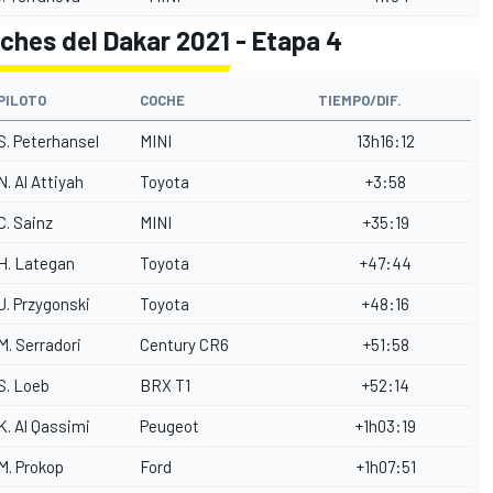
oches del Dakar 2021 - Etapa 4
PILOTO
COCHE
TIEMPO/DIF.
S. Peterhansel
MINI
13h16:12
N. Al Attiyah
Toyota
+3:58
C. Sainz
MINI
+35:19
H. Lategan
Toyota
+47:44
J. Przygonski
Toyota
+48:16
M. Serradori
Century CR6
+51:58
S. Loeb
BRX T1
+52:14
K. Al Qassimi
Peugeot
+1h03:19
M. Prokop
Ford
+1h07:51