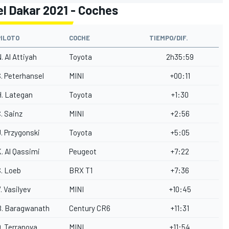
el Dakar 2021 - Coches
PILOTO
COCHE
TIEMPO/DIF.
. Al Attiyah
Toyota
2h35:59
. Peterhansel
MINI
+00:11
H. Lategan
Toyota
+1:30
. Sainz
MINI
+2:56
. Przygonski
Toyota
+5:05
. Al Qassimi
Peugeot
+7:22
. Loeb
BRX T1
+7:36
. Vasilyev
MINI
+10:45
B. Baragwanath
Century CR6
+11:31
. Terranova
MINI
+11:54