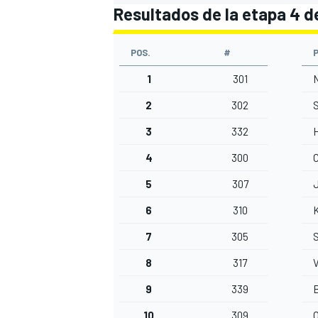
Resultados de la etapa 4 d
POS.
#
1
301
N
2
302
S
3
332
4
300
C
5
307
J
6
310
K
7
305
S
8
317
V
9
339
10
309
O