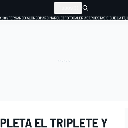
TODOS
ADOS
FERNANDO ALONSO
MARC MÁRQUEZ
FOTOGALERÍAS
APUESTAS
¡SIGUE LA F1,
P
PLETA EL TRIPLETE Y