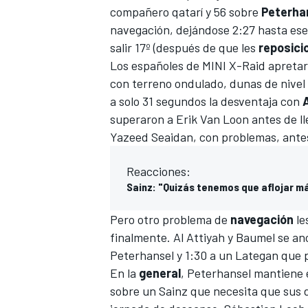
compañero qatarí y 56 sobre
Peterha
navegación, dejándose 2:27 hasta ese
salir 17º (después de que les
reposici
Los españoles de
MINI X-Raid
apretar
con terreno ondulado, dunas de nivel 
a solo 31 segundos la desventaja con
A
superaron a Erik Van Loon antes de ll
Yazeed Seaidan, con problemas, antes
Reacciones:
Sainz: "Quizás tenemos que aflojar má
Pero otro problema de
navegación
le
finalmente. Al Attiyah y Baumel se a
Peterhansel y 1:30 a un Lategan que p
En la
general
, Peterhansel mantiene e
sobre un Sainz que necesita que sus 