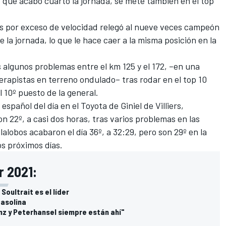
, que acabó cuarto la jornada, se mete también en el top
s por exceso de velocidad relegó al nueve veces campeón
la jornada, lo que le hace caer a la misma posición en la
 algunos problemas entre el km 125 y el 172, –en una
uerapistas en terreno ondulado– tras rodar en el top 10
 10º puesto de la general.
español del día en el Toyota de Giniel de Villiers,
on 22º, a casi dos horas, tras varios problemas en las
lalobos acabaron el día 36º, a 32:29, pero son 29º en la
os próximos días.
r 2021:
oultrait es el líder
gasolina
inz y Peterhansel siempre están ahí"