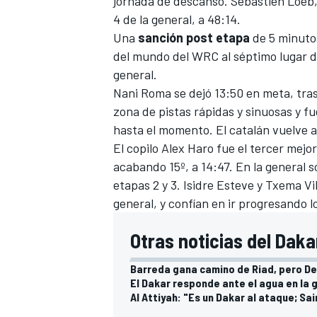
jornada de descanso.
Sébastien Loeb
4 de la general, a 48:14.
Una
sanción post etapa
de 5 minuto
del mundo del WRC al séptimo lugar de 
general.
Nani Roma
se dejó 13:50 en meta, tras
zona de pistas rápidas y sinuosas y f
hasta el momento. El catalán vuelve al
El copilo
Alex Haro
fue el tercer mejor 
acabando 15º, a 14:47. En la general s
etapas 2 y 3.
Isidre Esteve
y Txema Vil
MÁS CATEGORÍAS
general, y confían en ir progresando l
Otras noticias del Daka
Barreda gana camino de Riad, pero De S
El Dakar responde ante el agua en la 
Al Attiyah: "Es un Dakar al ataque; Sa