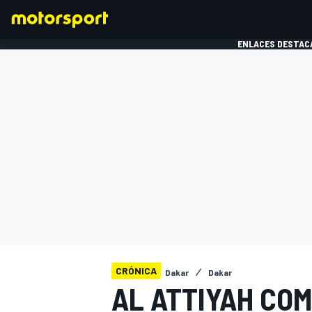
ENLACES DESTAC
FÓRMULA 1
MOTOG
CRÓNICA
Dakar
Dakar
AL ATTIYAH COM