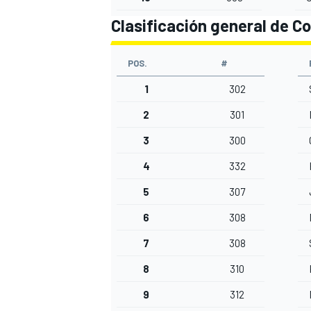
Clasificación general de C
POS.
#
1
302
2
301
3
300
4
332
5
307
6
308
7
308
8
310
9
312