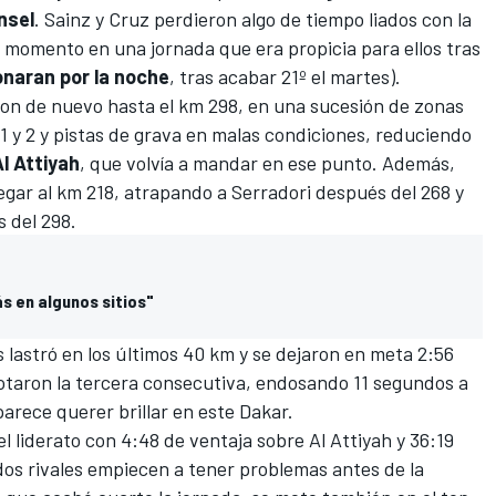
nsel
. Sainz y Cruz perdieron algo de tiempo liados con la
 momento en una jornada que era propicia para ellos tras
onaran por la noche
, tras acabar 21º el martes).
on de nuevo hasta el km 298, en una sucesión de zonas
1 y 2 y pistas de grava en malas condiciones, reduciendo
l
Attiyah
, que volvía a mandar en ese punto. Además,
egar al km 218, atrapando a Serradori después del 268 y
 del 298.
s en algunos sitios"
s lastró en los últimos 40 km y se dejaron en meta 2:56
notaron la tercera consecutiva, endosando 11 segundos a
arece querer brillar en este Dakar.
l liderato con 4:48 de ventaja sobre Al Attiyah y 36:19
dos rivales empiecen a tener problemas antes de la