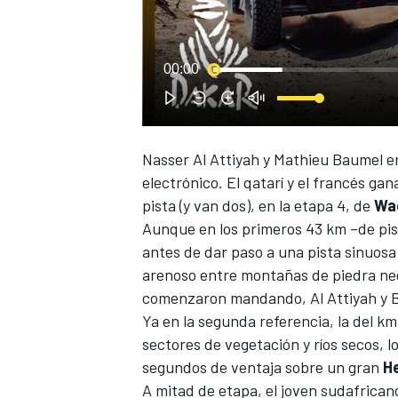
00:00
Nasser Al Attiyah
y Mathieu Baumel e
electrónico. El qatarí y el francés g
pista (y van dos), en la etapa 4, de
Wad
Aunque en los primeros 43 km –de pist
antes de dar paso a una pista sinuos
arenoso entre montañas de piedra n
comenzaron mandando, Al Attiyah y B
Ya en la segunda referencia, la del k
sectores de vegetación y ríos secos, l
segundos de ventaja sobre un gran
H
A mitad de etapa, el joven sudafrican