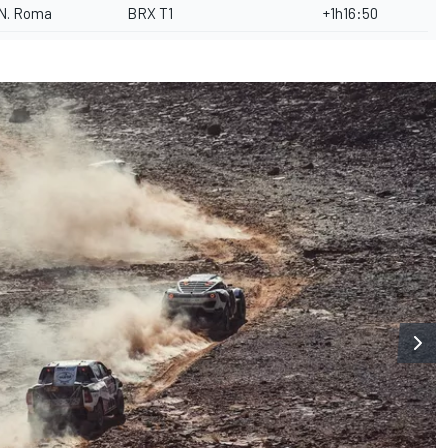
N. Roma
BRX T1
+1h16:50