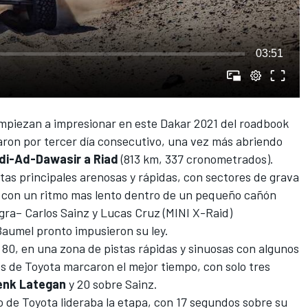
03:51
mpiezan a impresionar en este
Dakar 2021
del roadbook
anaron por tercer día consecutivo, una vez más abriendo
i-Ad-Dawasir a Riad
(813 km, 337 cronometrados).
as principales arenosas y rápidas, con sectores de grava
a con un ritmo mas lento dentro de un pequeño cañón
egra–
Carlos Sainz
y
Lucas Cruz
(MINI X-Raid)
aumel pronto impusieron su ley.
m 80, en una zona de pistas rápidas y sinuosas con algunos
os de Toyota marcaron el mejor tiempo, con solo tres
enk Lategan
y 20 sobre Sainz.
o de Toyota lideraba la etapa, con 17 segundos sobre su