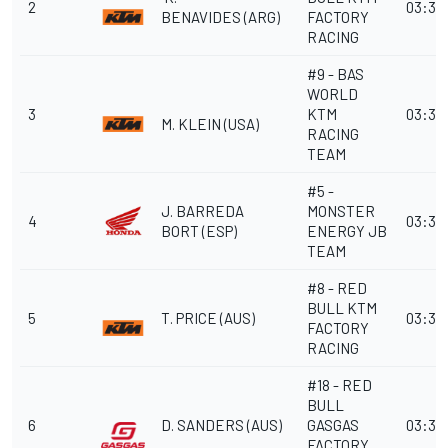
2
03:31
BENAVIDES
(ARG)
FACTORY
RACING
#9 - BAS
WORLD
3
KTM
03:31
M. KLEIN
(USA)
RACING
TEAM
#5 -
J. BARREDA
MONSTER
4
03:32
BORT
(ESP)
ENERGY JB
TEAM
#8 - RED
BULL KTM
5
T. PRICE
(AUS)
03:32
FACTORY
RACING
#18 - RED
BULL
6
D. SANDERS
(AUS)
GASGAS
03:34
FACTORY