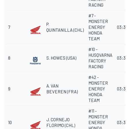
RACING
#7 -
MONSTER
P.
7
ENERGY
03:33
QUINTANILLA
(CHL)
HONDA
TEAM
#10 -
HUSQVARNA
8
S. HOWES
(USA)
03:34
FACTORY
RACING
#42 -
MONSTER
A. VAN
9
ENERGY
03:34
BEVEREN
(FRA)
HONDA
TEAM
#11 -
MONSTER
J. CORNEJO
10
ENERGY
03:37
FLORIMO
(CHL)
HONDA